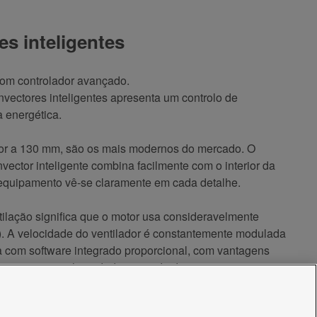
es inteligentes
com controlador avançado.
nvectores inteligentes apresenta um controlo de
a energética.
or a 130 mm, são os mais modernos do mercado. O
vector inteligente combina facilmente com o interior da
 equipamento vê-se claramente em cada detalhe.
tilação significa que o motor usa consideravelmente
). A velocidade do ventilador é constantemente modulada
 com software integrado proporcional, com vantagens
a temperatura e humidade no modo de verão.