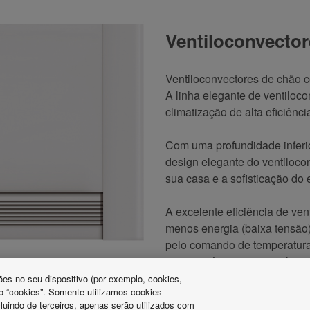
Ventiloconvector
Ventiloconvectores de chão 
A linha elegante de ventiloco
climatização de alta eficiênci
Com uma profundidade inferi
design elegante do ventilocon
sua casa e a sofisticação do
A excelente eficiência de ven
menos energia (baixa tensão
pelo comando de temperatura
incontestáveis para regular 
es no seu dispositivo (por exemplo, cookies,
o “cookies”. Somente utilizamos cookies
luindo de terceiros, apenas serão utilizados com