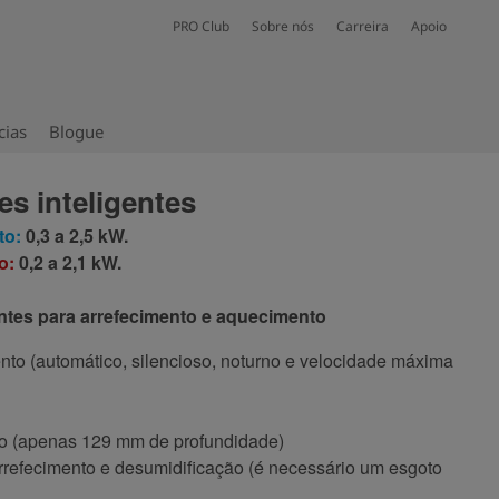
PRO Club
Sobre nós
Carreira
Apoio
cias
Blogue
es inteligentes
to:
0,3 a 2,5 kW.
o:
0,2 a 2,1 kW.
entes para arrefecimento e aquecimento
to (automático, silencioso, noturno e velocidade máxima
 (apenas 129 mm de profundidade)
rrefecimento e desumidificação (é necessário um esgoto