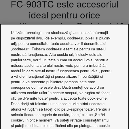
FC-903TC este accesoriul
ideal pentru orice
ventiloconvector. Cu interfață
intuitivă pentru utilizator, prin
Utilizăm tehnologii care stochează și accesează informații
pe dispozitivul dvs. (de exemplu, cookie-uri, pixeli și plugin-
controlul cu butoane și ecran
uri); pentru comoditate, toate acestea vor fi denumite aici
„cookie-uri”. Folosim cookie-uri esențiale pentru ca site-ul
nostru să funcționeze. Alte cookie-uri, inclusiv cele ale
LCD mare, se va potrivi
părților terțe, vor fi utilizate numai cu acordul dvs. pentru a
perfect în aproape orice loc.
măsura audiența site-ului nostru web, pentru a îmbunătăți
modul în care site-ul nostru funcționează pentru dvs., pentru
a vă oferi funcționalități și personalizare îmbunătățită și
pentru a vă prezenta publicitate personalizată care
corespunde cu interesele dvs. Dacă sunteți de acord cu
utilizarea cookie-urilor în aceste scopuri, vă rugăm să faceți
clic pe „Permite toate” pentru a accepta toate cookie-urile.
Dacă doriți să folosim numai cookie-urile strict necesare,
atunci vă rugăm să faceți clic pe „Respinge toate”. Pentru a
selecta fiecare categorie de cookie, faceți clic pe „Setări
Caracteristici:
cookie”. În orice moment, vă puteți retrage consimțământul
· Pentru 2 conducte, ventilator CA
și puteți modifica selecția făcând clic pe pictograma cookie