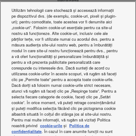
Restaurante
Utilizăm tehnologii care stochează și accesează informații
Vedeți mai multe soluții de încălzire și răcire cu
pe dispozitivul dvs. (de exemplu, cookie-uri, pixeli și plugin-
uri); pentru comoditate, toate acestea vor fi denumite aici
tehnologie
nanoe™
„cookie-uri”. Folosim cookie-uri esențiale pentru ca site-ul
nostru să funcționeze. Alte cookie-uri, inclusiv cele ale
părților terțe, vor fi utilizate numai cu acordul dvs. pentru a
măsura audiența site-ului nostru web, pentru a îmbunătăți
modul în care site-ul nostru funcționează pentru dvs., pentru
a vă oferi funcționalități și personalizare îmbunătățită și
pentru a vă prezenta publicitate personalizată care
corespunde cu interesele dvs. Dacă sunteți de acord cu
utilizarea cookie-urilor în aceste scopuri, vă rugăm să faceți
clic pe „Permite toate” pentru a accepta toate cookie-urile.
Dacă doriți să folosim numai cookie-urile strict necesare,
atunci vă rugăm să faceți clic pe „Respinge toate”. Pentru a
selecta fiecare categorie de cookie, faceți clic pe „Setări
cookie”. În orice moment, vă puteți retrage consimțământul
și puteți modifica selecția făcând clic pe pictograma cookie
albastră situată în colțul din stânga jos al site-ului nostru.
Pentru mai multe informații, contactați-ne
Pentru mai multe informații, vă rugăm să vizitați Politica
noastră privind
cookie-urile
și
Politica de
confidențialitate
. În cazul în care anumite funcții nu sunt