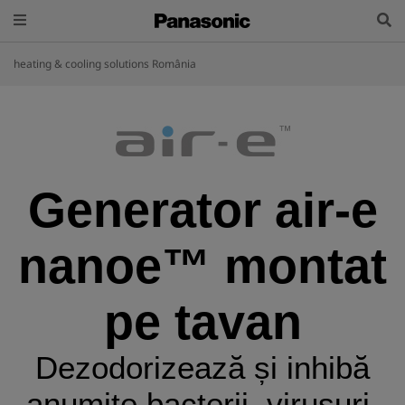
heating & cooling solutions România
Generator air-e
nanoe™ montat
pe tavan
Dezodorizează și inhibă
anumite bacterii, virusuri,