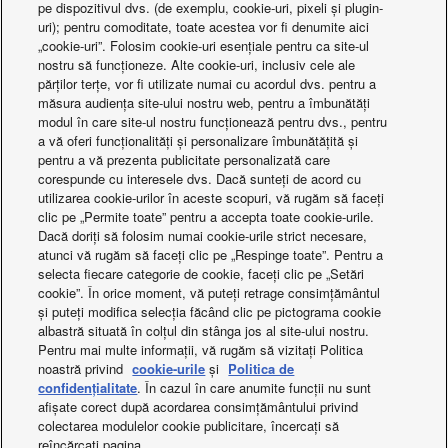
pe dispozitivul dvs. (de exemplu, cookie-uri, pixeli și plugin-
· Testare automată a funcționării prin simpla apăsare a unui
uri); pentru comoditate, toate acestea vor fi denumite aici
buton
„cookie-uri”. Folosim cookie-uri esențiale pentru ca site-ul
nostru să funcționeze. Alte cookie-uri, inclusiv cele ale
· Notificare de alarmă cu ultimele 10 alarme
părților terțe, vor fi utilizate numai cu acordul dvs. pentru a
· Contor pentru orele de funcționare ale compresorului și
măsura audiența site-ului nostru web, pentru a îmbunătăți
pompei
modul în care site-ul nostru funcționează pentru dvs., pentru
· Limite de funcționare ale compresorului salvate în
a vă oferi funcționalități și personalizare îmbunătățită și
pentru a vă prezenta publicitate personalizată care
memorie volatilă
corespunde cu interesele dvs. Dacă sunteți de acord cu
utilizarea cookie-urilor în aceste scopuri, vă rugăm să faceți
Alte funcții.
clic pe „Permite toate” pentru a accepta toate cookie-urile.
· Compatibil BMS (Protocol RS485 ModBus RTU sau
Dacă doriți să folosim numai cookie-urile strict necesare,
atunci vă rugăm să faceți clic pe „Respinge toate”. Pentru a
BacNet MSTP)
selecta fiecare categorie de cookie, faceți clic pe „Setări
cookie”. În orice moment, vă puteți retrage consimțământul
și puteți modifica selecția făcând clic pe pictograma cookie
albastră situată în colțul din stânga jos al site-ului nostru.
Pentru mai multe informații, vă rugăm să vizitați Politica
Mai multe detalii despre ECOi-W
noastră privind
cookie-urile
și
Politica de
confidențialitate
. În cazul în care anumite funcții nu sunt
afișate corect după acordarea consimțământului privind
colectarea modulelor cookie publicitare, încercați să
reîncărcați pagina.