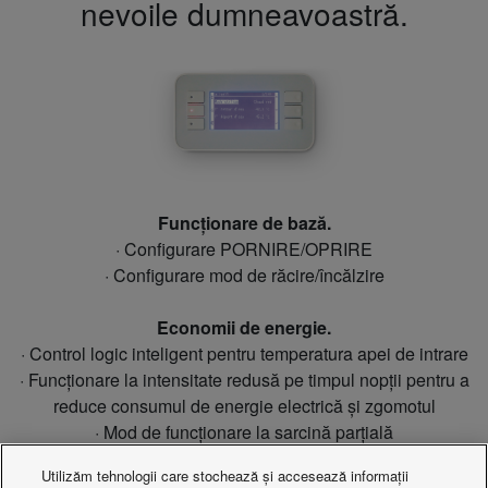
nevoile dumneavoastră.
Funcționare de bază.
· Configurare PORNIRE/OPRIRE
· Configurare mod de răcire/încălzire
Economii de energie.
· Control logic inteligent pentru temperatura apei de intrare
· Funcționare la intensitate redusă pe timpul nopții pentru a
reduce consumul de energie electrică și zgomotul
· Mod de funcționare la sarcină parțială
· Control al temperaturii de descărcare maxime
Utilizăm tehnologii care stochează și accesează informații
Service / Întreținere.