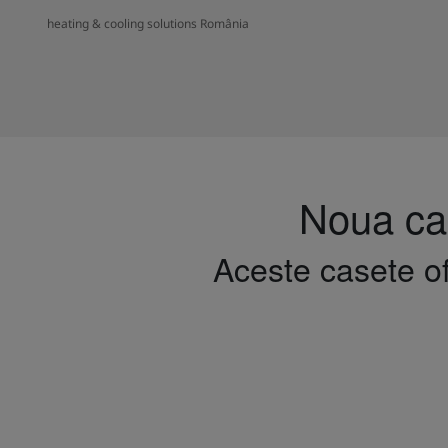
heating & cooling solutions România
Noua cas
Aceste casete of