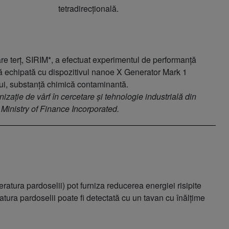
tetradirecțională.
tare terț, SIRIM*, a efectuat experimentul de performanță
lă echipată cu dispozitivul nanoe X Generator Mark 1
i, substanță chimică contaminantă.
zație de vârf în cercetare și tehnologie industrială din
 Ministry of Finance Incorporated.
ratura pardoselii) pot furniza reducerea energiei risipite
ratura pardoselii poate fi detectată cu un tavan cu înălțime