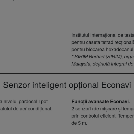
Institutul internațional de tes
pentru caseta tetradirecționa
pentru blocarea hexadecanulu
* SIRIM Berhad (SIRIM), organi
Malaysia, deținută integral de
Senzor inteligent opțional Econavi
 nivelul pardoselii pot
Funcții avansate Econavi.
atului de aer condiționat.
2 senzori (de mișcare și tempe
prin controlul eficient. Tempe
de 5 m.