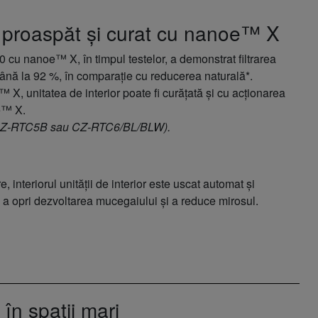
 proaspăt și curat cu nanoe™ X
 cu nanoe™ X, în timpul testelor, a demonstrat filtrarea
ână la 92 %, în comparație cu reducerea naturală*.
X, unitatea de interior poate fi curățată și cu acționarea
e™ X.
 (CZ-RTC5B sau CZ-RTC6/BL/BLW).
 interiorul unității de interior este uscat automat și
a opri dezvoltarea mucegaiului și a reduce mirosul.
în spații mari