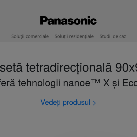
Soluții comerciale
Soluții rezidențiale
Studii de caz
etă tetradirecțională 90
eră tehnologii nanoe™ X și Eco
Vedeți produsul >