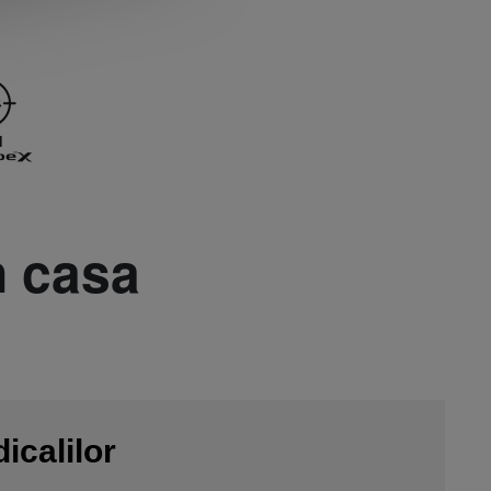
n casa
icalilor