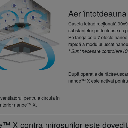
Aer întotdeauna
Caseta tetradirecțională 90x90
substanțelor periculoase cu p
Pe lângă cele 7 efecte nanoe™ 
rapidă a modului uscat nano
* Sunt necesare controlere
După operația de răcire/uscare,
nanoe™ X este activat pentru 
entilatorul pentru a circula în
interior nanoe™ X.
™ X contra mirosurilor este dovedit 