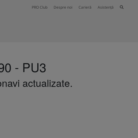
PRO Club
Despre noi
Carieră
Asistență
x90 - PU3
navi actualizate.