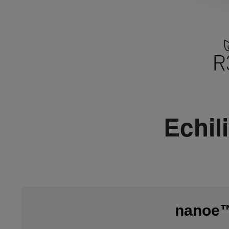
Echil
nanoe™ 