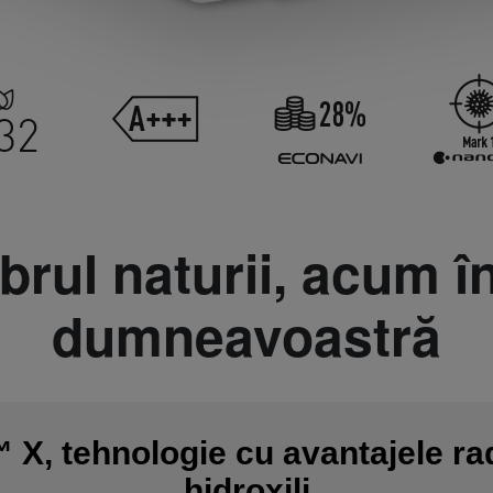
ibrul naturii, acum î
dumneavoastră
X, tehnologie cu avantajele rad
hidroxili