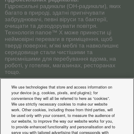
Гідроксильні радикали (ОН-радикали), яких
багато в природі, здатні пригнічувати
забруднювачі, певні віруси та бактерії,
очищати та дезодорувати повітря.
Технологія nanoe™ X може принести ці
неймовірні переваги в приміщення, щоб
тверді поверхні, м'які меблі та навколишнє
середовище стали чистішими та
приємнішими для перебування вдома, на
роботі, у готелях, магазинах, ресторанах
тощо.
We use technologies that store and access information on
ДІЗНАЙТИСЯ БІЛЬШЕ
your device (e.g. cookies, pixels, and plugins); for
convenience they will all be referred to here as “cookies”.
We use strictly necessary cookies to make our website
work. Other cookies, including those from third parties, will
be used only with your consent, to measure the audience of
our website, to improve the way our website works for you,
to provide enhanced functionality and personalisation and to
serve you with tailored advertising that corresponds with