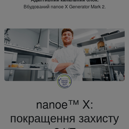
Вбудований nanoe X Generator Mark 2.
nanoe™ X:
покращення захисту