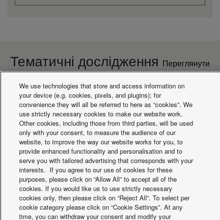
SCOP (2)
3,80 A
SEER (2)
4,70 A
Робочий діапазон
°C
-5
(Охолодження - Мін.)
Холодопродуктивність
kW
2,09
Тематичні дослідження
(номінальна)
Переглянути
Теплопродуктивність
kW
2,08
(номінальна)
всі проекти
We use technologies that store and access information on
Вага нетто
kg
41
your device (e.g. cookies, pixels, and plugins); for
Теплопродуктивність
kW
1,37
convenience they will all be referred to here as “cookies”. We
при -7°C
use strictly necessary cookies to make our website work.
Потік повітря
m³/min
5,2
Other cookies, including those from third parties, will be used
(Cередній)
only with your consent, to measure the audience of our
Розмір (висота)
mm
549
website, to improve the way our website works for you, to
Розмір (ширина)
mm
1 010
Що відбувається
provide enhanced functionality and personalisation and to
serve you with tailored advertising that corresponds with your
interests. If you agree to our use of cookies for these
purposes, please click on “Allow All” to accept all of the
cookies. If you would like us to use strictly necessary
cookies only, then please click on “Reject All”. To select per
cookie category please click on “Cookie Settings”. At any
time, you can withdraw your consent and modify your