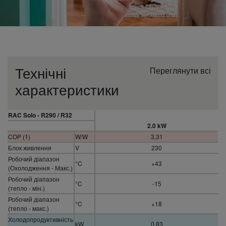
Технічні
Переглянути всі
характеристики
RAC Solo - R290 / R32
2.0 kW
COP (1)
W/W
3,31
Блок живлення
V
230
Робочий діапазон
°C
+43
(Охолодження - Макс.)
Робочий діапазон
°C
-15
(тепло - мін.)
Робочий діапазон
°C
+18
(тепло - макс.)
Холодопродуктивність
kW
0,83