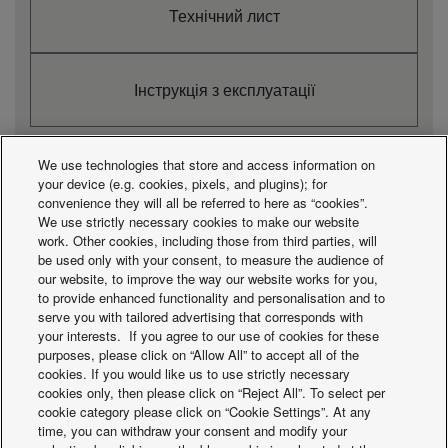
температури води на
Технічний лист
°C
+15
виході (Охолодження -
Макс.)
Діапазон температур
води на виході (тепло
Інструкція з експлуатації
°C
+55
- макс.)
Клас енергоефективності
35°C (низькотемпературний
A+++
ТН) (шкала від A+++ до D)
We use technologies that store and access information on
(4)
your device (e.g. cookies, pixels, and plugins); for
convenience they will all be referred to here as “cookies”.
Клас енергоефективності
55°C (низькотемпературний
We use strictly necessary cookies to make our website
Тематичні дослідження
A+
ТН) (шкала від A+++ до D)
work. Other cookies, including those from third parties, will
Переглянути
(4)
be used only with your consent, to measure the audience of
всі проекти
our website, to improve the way our website works for you,
Робочий діапазон
°C
-15
(Охолодження - Мін.)
to provide enhanced functionality and personalisation and to
serve you with tailored advertising that corresponds with
Діапазон довжин труб
m
Від 5 до 100
your interests. If you agree to our use of cookies for these
Зовнішні розміри
mm
996
purposes, please click on “Allow All” to accept all of the
(висота)
cookies. If you would like us to use strictly necessary
Вага нетто на
kg
109
cookies only, then please click on “Reject All”. To select per
відкритому повітрі
cookie category please click on “Cookie Settings”. At any
Вага нетто
kg
27
Що відбувається
time, you can withdraw your consent and modify your
З'єднувач