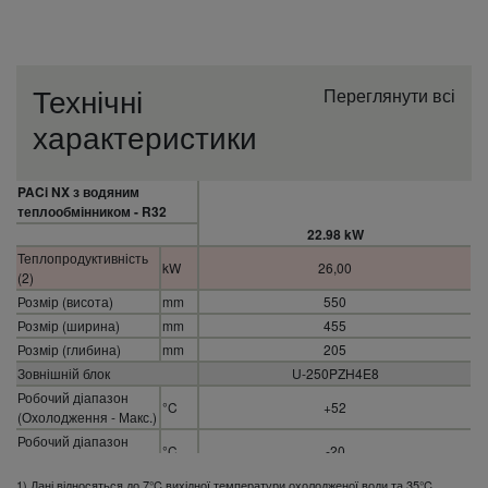
Технічні
Переглянути всі
характеристики
PACi NX з водяним
теплообмінником - R32
22.98 kW
Теплопродуктивність
kW
26,00
(2)
Розмір (висота)
mm
550
Розмір (ширина)
mm
455
Розмір (глибина)
mm
205
Зовнішній блок
U-250PZH4E8
Робочий діапазон
°C
+52
(Охолодження - Макс.)
Робочий діапазон
°C
-20
(тепло - мін.)
Робочий діапазон
1) Дані відносяться до 7°C вихідної температури охолодженої води та 35°C