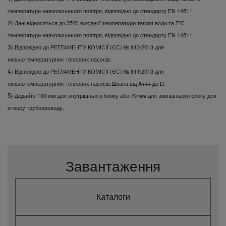
°C
+35
(тепло - макс.)
температури навколишнього повітря, відповідно до стандарту EN 14511
.
EER (1)
W/W
2,65
2
) Дані відносяться до 35°C вихідної температури теплої води та 7°C
Зовнішній звуковий
температури навколишнього повітря, відповідно до стандарту EN 14511.
тиск (холодний -
dB(A)
57
3
) Відповідно до РЕГЛАМЕНТУ КОМІСІЇ (ЄС) № 813/2013 для
високий)
Зовнішній звуковий
низькотемпературних теплових насосів.
dB(A)
63
тиск (тепло - високий)
4
) Відповідно до РЕГЛАМЕНТУ КОМІСІЇ (ЄС) № 811/2013 для
Холодопродуктивність
низькотемпературних теплових насосів
kW
.
Шкала від A+++ до D.
22,98
(1)
5
) Додайте 100 мм для внутрішнього блоку або 70 мм для зовнішнього блоку для
Довідка
PAW-250W5APAC-2
отвору трубопроводу.
COP (2)
W/W
3,47
ηs,h (LOT1) (3)
%
176,5%
Потік
охолоджувальної води
m³/h
4,30
(∆T=5 K. 35°C)
Завантаження
Реле потоку
Включено
Фільтр для води
Включено
Діапазон
температури води на
Каталоги
°C
+5
виході (Охолодження -
Мін.)
Діапазон