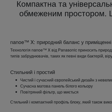
Компактна та універсаль
обмеженим простором. Це
nanoe™ X: природний баланс у приміщенні
Технологія nanoe™ X від Panasonic приносить природни
типів забруднювачів, таких як певні види бактерій, вір
Стильний і простий
Чистий і сучасний європейський дизайн з невел
Сучасна матова панель білого кольору
Повітряний фільтр, що миється
Стильний і компактний профіль блоку, який також викор