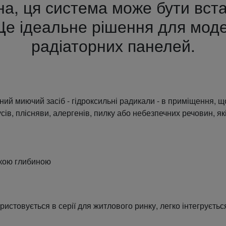
на, ця система може бути вст
 ідеальне рішення для модер
радіаторних панелей.
й миючий засіб - гідроксильні радикали - в приміщення, що
усів, плісняви, алергенів, пилку або небезпечних речовин, як
икою глибиною
истовується в серії для житлового ринку, легко інтегрується