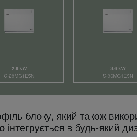
2.8 kW
3.6 kW
S-28MG1E5N
S-36MG1E5N
філь блоку, який також викор
о інтегрується в будь-який ди