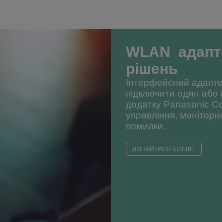
WLAN адапт
рішень
Інтерфейсний адапт
підключити один або 
додатку Panasonic Co
управління, монітори
помилки.
ДІЗНАЙТИСЯ БІЛЬШЕ