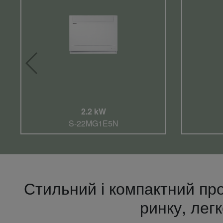
2.2 kW
S-22MG1E5N
Стильний і компактний про
ринку, легк