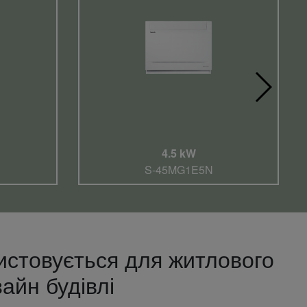
4.5 kW
S-45MG1E5N
истовується для житлового
зайн будівлі