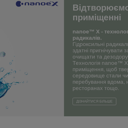
Відтворюємо
приміщенні
nanoe™ X - технолог
радикалів.
Гідроксильні радикал
здатні пригнічувати з
очищати та дезодорув
Технологія nanoe™ X 
приміщення, щоб твер
середовище стали чи
перебування вдома, н
ресторанах тощо.
ДІЗНАЙТИСЯ БІЛЬШЕ