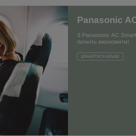
Panasonic AC
З Panasonic AC Smart 
почніть економити!
ДІЗНАЙТИСЯ БІЛЬШЕ