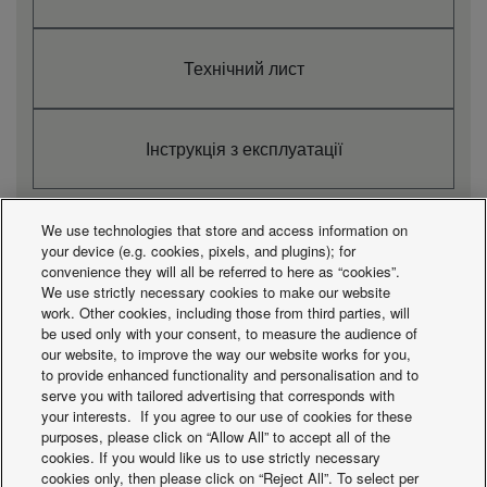
kW
2,1 - 3,7
6,8 - 13,5
6,2 – 16,0
6
(мін. - макс.)
ET -10°C, AT 38°C
kW
2,0 - 3,5
5,8 - 11,6
5,5 – 14,2
5
(мін. - макс.)
Технічний лист
ET -10°C, AT 43°C
kW
1,8 - 3,2
4,4 - 8,8
4,7 - 12,2
4
(мін. - макс.)
ET -5°C, AT 32°C (мін.
kW
2,3 - 4,0
7,4 - 14,8
6,7 - 17,4
6
Інструкція з експлуатації
- макс.)
ET -5°C, AT 38°C (мін.
kW
2,2 - 3,8
6,4 - 12,8
6,0 – 15,7
6
- макс.)
ET -5°C, AT 43°C (мін.
kW
2,0 - 3,5
4,9 - 9,7
5,2 – 13,4
5
We use technologies that store and access information on
- макс.)
your device (e.g. cookies, pixels, and plugins); for
LT - Холодопродуктивність
.
.
.
convenience they will all be referred to here as “cookies”.
при
We use strictly necessary cookies to make our website
Тематичні дослідження
ET -45°C, AT 32°C
work. Other cookies, including those from third parties, will
kW
0,7 - 1,2
—
2,5 – 6,4
Переглянути
(мін. - макс.)
be used only with your consent, to measure the audience of
ET -45°C, AT 38°C
всі проекти
our website, to improve the way our website works for you,
kW
0,6 - 1,1
—
2,2 – 5,8
(мін. - макс.)
to provide enhanced functionality and personalisation and to
ET -45°C, AT 43°C
serve you with tailored advertising that corresponds with
kW
0,6 - 1,0
—
1,9 – 5,0
(мін. - макс.)
your interests. If you agree to our use of cookies for these
ET -35°C, AT 32°C
purposes, please click on “Allow All” to accept all of the
kW
1,1 - 1,9
—
3,3 – 8,6
(мін. - макс.)
cookies. If you would like us to use strictly necessary
ET -35°C, AT 38°C
cookies only, then please click on “Reject All”. To select per
kW
1,0 - 1,8
—
3,1 - 7,9