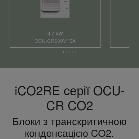
3.7 kW
OCU-CR200VF5A
O
iCO2RE серії OCU-
CR CO2
Блоки з транскритичною
конденсацією CO2.