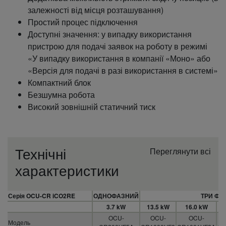
залежності від місця розташування)
Простий процес підключення
Доступні значення: у випадку використання
пристрою для подачі заявок на роботу в режимі
«У випадку використання в компанії «Моно» або
«Версія для подачі в разі використання в системі»
Компактний блок
Безшумна робота
Високий зовнішній статичний тиск
Технічні
Переглянути всі
характеристики
Серія OCU-CR iCO2RE
ОДНОФАЗНИЙ
ТРИ ФА
3.7 kW
13.5 kW
16.0 kW
OCU-
OCU-
OCU-
Модель