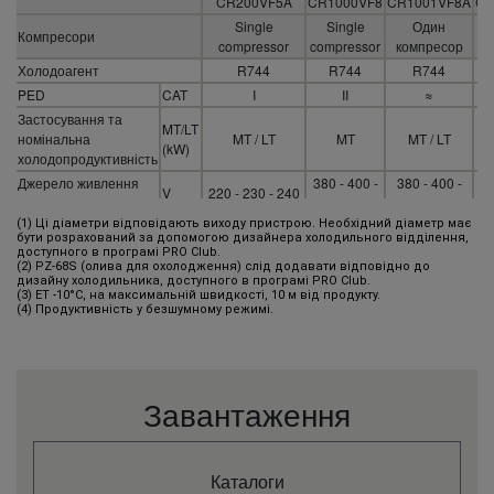
CR200VF5A
CR1000VF8
CR1001VF8A
CR
Single
Single
Один
Компресори
compressor
compressor
компресор
co
Холодоагент
R744
R744
R744
PED
CAT
Ι
ΙΙ
≈
Застосування та
MT/LT
номінальна
MT / LT
MT
MT / LT
(kW)
холодопродуктивність
Джерело живлення
380 - 400 -
380 - 400 -
38
V
220 - 230 - 240
(напруга)
415
415
(1) Ці діаметри відповідають виходу пристрою. Необхідний діаметр має
Three
Джерело живлення (фаза)
Single phase
Три фази
бути розрахований за допомогою дизайнера холодильного відділення,
phase
доступного в програмі PRO Club.
(2) PZ-68S (олива для охолодження) слід додавати відповідно до
Джерело живлення
Hz
50
50
50
дизайну холодильника, доступного в програмі PRO Club.
(частота)
(3) ET -10°C, на максимальній швидкості, 10 м від продукту.
(4) Продуктивність у безшумному режимі.
MT - Холодопродуктивність
.
.
.
при
ET -15°C, AT 32°C
kW
1,9 - 3,3
5,8 - 11,6
5,5 – 14,3
5
(мін. - макс.)
Завантаження
ET -15°C, AT 38°C
kW
1,8 - 3,1
4,9 - 9,9
5,0 – 12,9
5
(мін. - макс.)
ET -15°C, AT 43°C
kW
1,6 - 2,9
3,6 - 7,3
4,3 – 11,0
4
(мін. - макс.)
Каталоги
ET -10°C, AT 32°C