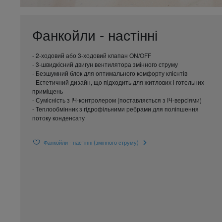
Фанкойли - настінні
- 2-ходовий або 3-ходовий клапан ON/OFF
- 3-швидкісний двигун вентилятора змінного струму
- Безшумний блок для оптимального комфорту клієнтів
- Естетичний дизайн, що підходить для житлових і готельних
приміщень
- Сумісність з ІЧ-контролером (поставляється з ІЧ-версіями)
- Теплообмінник з гідрофільними ребрами для поліпшення
потоку конденсату
Фанкойли - настінні (змінного струму)