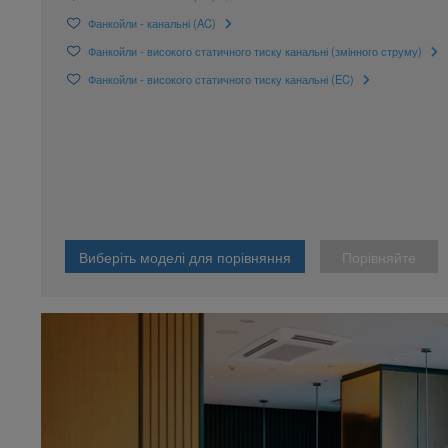
Фанкойли - канальні (AC)
Фанкойли - високого статичного тиску канальні (змінного струму)
Фанкойли - високого статичного тиску канальні (EC)
Виберіть моделі для порівняння
Порівняйте