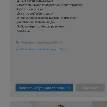
- 2- та 4-трубні конфігурації
- Лівостороннє або правостороннє розташування
- Простота монтажу
- Дуже низький рівень шуму
- 2- або 3-ходові вентилі вмикання/вимикання
- Допоміжний зливний піддон
- Забір повітря зі знімною решіткою
- Фільтр G2
Фанкойли - стельові шасі (AC)
Фанкойли - стельовий корпус (EC)
Виберіть моделі для порівняння
Порівняйте