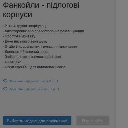
Фанкойли - підлогові
корпуси
- 2- та 4-трубні конфігурації
- Лівостороннє або правостороннє розташування
- Простота монтажу
- Дуже низький рівень шуму
- 2- або 3-ходові вентилі вмикання/вимикання
- Допоміжний зливний піддон
- Забір повітря зі знімною решіткою
- Фільтр G2
- Ніжки PAW-FSF для підлогових блоків
Фанкойли - підлогові шасі (AC)
Фанкойли - підлогове шасі (EC)
Виберіть моделі для порівняння
Порівняйте