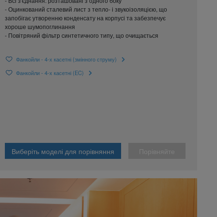
- Всі з'єднання: розташовані з одного боку
- Оцинкований сталевий лист з тепло- і звукоізоляцією, що
запобігає утворенню конденсату на корпусі та забезпечує
хороше шумопоглинання
- Повітряний фільтр синтетичного типу, що очищається
Фанкойли - 4-х касетні (змінного струму)
Фанкойли - 4-х касетні (EC)
Виберіть моделі для порівняння
Порівняйте