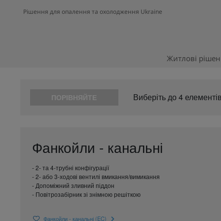
Рішення для опалення та охолодження Ukraine
Житлові ріше
Виберіть до 4 елементів
ПОРІВНЯЙТЕ
Фанкойли - канальні
- 2- та 4-трубні конфігурації
- 2- або 3-ходові вентилі вмикання/вимикання
- Допоміжний зливний піддон
- Повітрозабірник зі знімною решіткою
Фанкойли - канальні (EC)