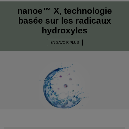
nanoe™ X, technologie
basée sur les radicaux
hydroxyles
EN SAVOIR PLUS