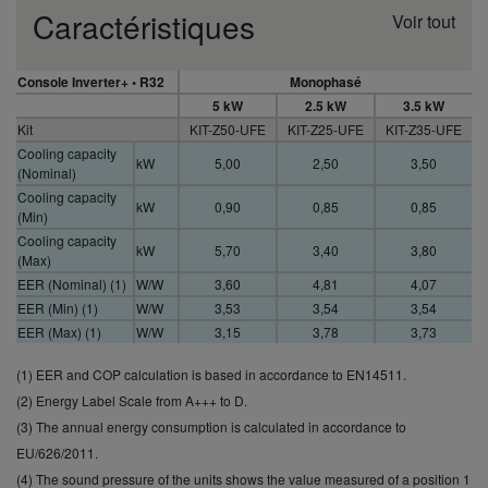
Caractéristiques
Voir tout
Console Inverter+ • R32
Monophasé
5 kW
2.5 kW
3.5 kW
Kit
KIT-Z50-UFE
KIT-Z25-UFE
KIT-Z35-UFE
Cooling capacity
kW
5,00
2,50
3,50
(Nominal)
Cooling capacity
kW
0,90
0,85
0,85
(Min)
Cooling capacity
kW
5,70
3,40
3,80
(Max)
EER (Nominal) (1)
W/W
3,60
4,81
4,07
EER (Min) (1)
W/W
3,53
3,54
3,54
EER (Max) (1)
W/W
3,15
3,78
3,73
SEER (2)
6,70 A++
7,90 A++
8,10 A++
(1) EER and COP calculation is based in accordance to EN14511.
Pdesign (cooling)
kW
5,00
2,50
3,50
(2) Energy Label Scale from A+++ to D.
Input power
kW
1,39
0,52
0,86
cooling (Nominal)
(3) The annual energy consumption is calculated in accordance to
Input power
EU/626/2011.
kW
0,26
0,24
0,24
cooling (Min)
(4) The sound pressure of the units shows the value measured of a position 1