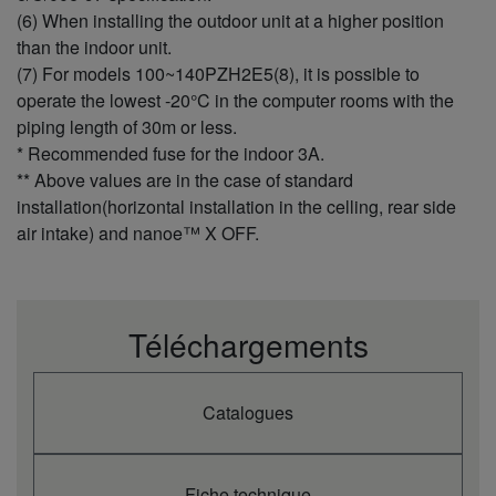
(Nominal)
(6) When installing the outdoor unit at a higher position
Input power
than the indoor unit.
cooling
kW
0,28
0,31
0,39
0,39
0,
(7) For models 100~140PZH2E5(8), it is possible to
(Min)
operate the lowest -20°C in the computer rooms with the
Input power
cooling
kW
1,78
2,00
2,35
2,24
4,
piping length of 30m or less.
(Max)
* Recommended fuse for the indoor 3A.
Annual
** Above values are in the case of standard
energy
kWh/a
188
278
269
332
4
consumption
installation(horizontal installation in the celling, rear side
cooling (3)
air intake) and nanoe™ X OFF.
Heating
capacity
kW
4,0
5,5
7,0
7,5
10
(Nominal)
Heating
capacity
kW
1,5
1,5
1,8
2,0
3
Téléchargements
(Min)
Heating
capacity
kW
5,0
6,5
8,0
9,0
13
Catalogues
(Max)
COP
(Nominal)
W/W
4,35
3,79
4,04
4,03
3,
(1)
Fiche technique