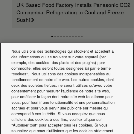
sound
UK Based Food Factory Installs Panasonic CO2
dB(A)
32
34
30
30
3
pressure
Commercial Refrigeration to Cool and Freeze
(Hi) (5)
Indoor
Sushi
sound
dB(A)
27
30
26
26
2
pressure
(Med) (5)
Indoor
sound
dB(A)
22
25
23
23
2
Nous utilsions des technologies qui stockent et accèdent à
pressure
des informations qui se trouvent sur votre appareil (par
(Lo) (5)
Actualités
exemple, des cookies, des pixels et des plugins) ; par
Indoor
commodité, elles seront toutes désignées ici par le terme
sound
dB(A)
53
57
53
53
5
"cookies". Nous utilisons des cookies indispensables au
power (Hi)
fonctionnement de notre site web. Les autres cookies, dont
Indoor
ceux des sociétés tierces, ne seront utilisés qu'avec votre
sound
dB(A)
50
53
49
49
5
consentement pour mesurer l'audience de notre site web,
power (Med)
pour améliorer la façon dont notre site web fonctionne pour
Indoor
vous, pour fournir une fonctionnalité et une personnalisation
sound
dB(A)
45
48
46
46
4
accrues et pour vous servir une publicité sur mesure qui
power (Lo)
correspond à vos intérêts. Si vous acceptez que nous
Indoor
utilisions des cookies à ces fins, veuillez cliquer sur
dimension
mm
250
250
250
250
2
"Autoriser tout" pour accepter tous les cookies. Si vous
(Height)
souhaitez que nous n'utilisions que les cookies strictement
Indoor