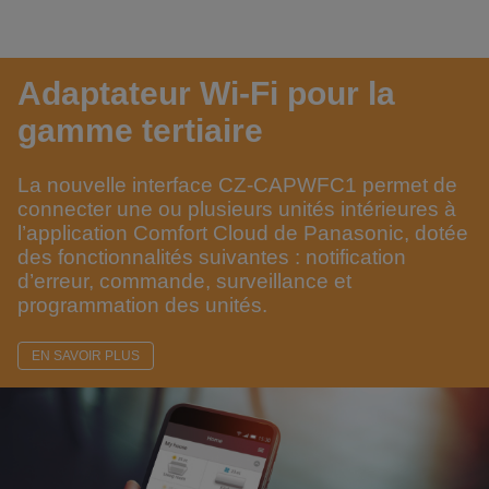
Adaptateur Wi-Fi pour la
gamme tertiaire
La nouvelle interface CZ-CAPWFC1 permet de
connecter une ou plusieurs unités intérieures à
l’application Comfort Cloud de Panasonic, dotée
des fonctionnalités suivantes : notification
d’erreur, commande, surveillance et
programmation des unités.
EN SAVOIR PLUS