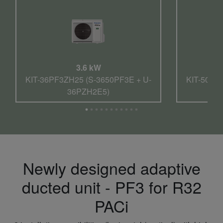
3.6 kW
KIT-36PF3ZH25 (S-3650PF3E + U-
KIT-50PF
36PZH2E5)
Newly designed adaptive
ducted unit - PF3 for R32
PACi