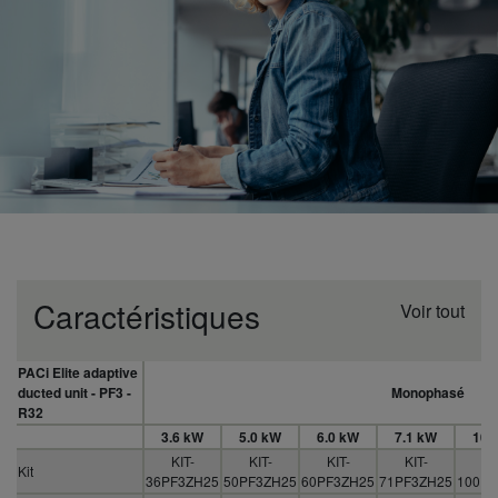
Caractéristiques
Voir tout
PACi Elite adaptive
ducted unit - PF3 -
Monophasé
R32
3.6 kW
5.0 kW
6.0 kW
7.1 kW
10.
KIT-
KIT-
KIT-
KIT-
KI
Kit
36PF3ZH25
50PF3ZH25
60PF3ZH25
71PF3ZH25
100PF