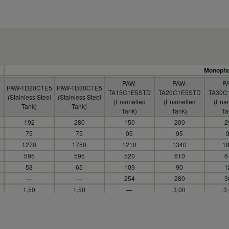
Monoph
PAW-
PAW-
P
PAW-TD20C1E5
PAW-TD30C1E5
TA15C1E5STD
TA20C1E5STD
TA30C
(Stainless Steel
(Stainless Steel
(Enamelled
(Enamelled
(Ena
Tank)
Tank)
Tank)
Tank)
Ta
192
280
150
200
2
75
75
95
95
1270
1750
1210
1340
1
595
595
520
610
6
53
65
109
90
1
—
—
254
280
3
1,50
1,50
—
3,00
3
230
230
—
230
2
Stainless steel
Stainless steel
Enamelled
Enamelled
Enam
1,8
1,8
1,2
1,8
2