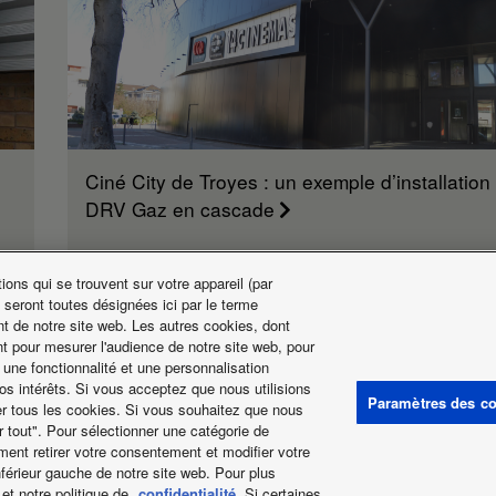
Ciné City de Troyes : un exemple d’installation
DRV Gaz en cascade
ons qui se trouvent sur votre appareil (par
 seront toutes désignées ici par le terme
t de notre site web. Les autres cookies, dont
Actualités
t pour mesurer l'audience de notre site web, pour
 une fonctionnalité et une personnalisation
os intérêts. Si vous acceptez que nous utilisions
Paramètres des c
ter tous les cookies. Si vous souhaitez que nous
r tout". Pour sélectionner une catégorie de
ent retirer votre consentement et modifier votre
nférieur gauche de notre site web. Pour plus
tion des Cookies
Data act
Actualités
Energy labels
et notre politique de
confidentialité
. Si certaines