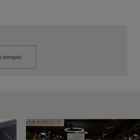
,61
1,76
1,76
1,37
Built-in 3 way
ional
Optional
Optional
valve
es
Yes
Yes
Yes
67
73
73
57
B
B
B
B
ears
2 Years
2 Years
2 Years
2 years
Every 2 years
Every 2 years
Every 2 years
 d'emploi