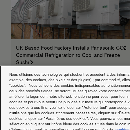
UK Based Food Factory Installs Panasonic CO2
Commercial Refrigeration to Cool and Freeze
Sushi
Nous utilsions des technologies qui stockent et accèdent à des informati
exemple, des cookies, des pixels et des plugins) ; par commodité, elles
"cookies". Nous utilisons des cookies indispensables au fonctionnemen
ceux des sociétés tierces, ne seront utilisés qu'avec votre consentemen
améliorer la façon dont notre site web fonctionne pour vous, pour fournir
accrues et pour vous servir une publicité sur mesure qui correspond à v
des cookies à ces fins, veuillez cliquer sur "Autoriser tout" pour accep
n'utilisions que les cookies strictement nécessaires, cliquez sur "Rejete
cookies, cliquez sur "Paramètres des cookies". Vous pouvez à tout mom
Facebook
Instagram
Youtube
LinkedIn
sélection en cliquant sur l'icône bleue des cookies située dans le coin i
A propos de nous
Contact & Support
Plan du site
Utilisa
d'informations, veuillez consulter notre politique en matière de
cookies