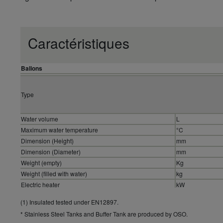
Caractéristiques
Ballons
Type
Water volume
L
Maximum water temperature
°C
Dimension (Height)
mm
Dimension (Diameter)
mm
Weight (empty)
Kg
Weight (filled with water)
kg
Electric heater
kW
Power supply
V
(1) Insulated tested under EN12897.
Material inside tank
* Stainless Steel Tanks and Buffer Tank are produced by OSO.
Exchange surface
m²