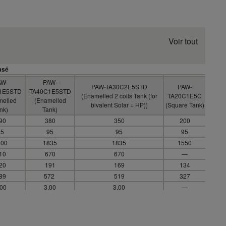
Voir tout
asé
AW-
PAW-
PAW-TA30C2E5STD
PAW-
1E5STD
TA40C1E5STD
(Enamelled 2 coils Tank (for
TA20C1E5C
melled
(Enamelled
bivalent Solar + HP))
(Square Tank)
nk)
Tank)
90
380
350
200
95
95
95
95
800
1835
1835
1550
10
670
670
—
20
191
169
134
89
572
519
327
,00
3,00
3,00
—
30
230
230
—
elled
Enamelled
Enamelled
Enamelled
,6
3,8
3,5 / 1,2
1,83