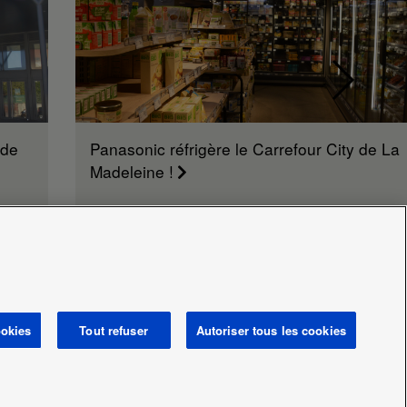
 de
Panasonic réfrigère le Carrefour City de La
Madeleine !
ookies
Tout refuser
Autoriser tous les cookies
Area / Country