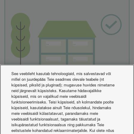
See veebileht kasutab tehnoloogiaid, mis salvestavad või
millel on juurdepääs Teie seadmes olevale teabele (nt
küpsised, pikslid ja pluginad); mugavuse huvides nimetame
I don't know
neid järgnevalt küpsisteks. Kasutame hädavajalikke
küpsiseid, mis on vajalikud meie veebisaidi
funktsioneerimiseks. Teisi küpsiseid, sh kolmandate poolte
küpsiseid, kasutatakse ainult Teie nõusolekul, hindamaks
meie veebisaidi külastatavust, parandamaks meie
veebisaidi funktsionaalsust, tagamaks täiustatud ja
isikupärastatud funktsionaalsus ning pakkumaks Teie
eelistustele kohandatud reklaamimaterjalide. Kui olete nõus