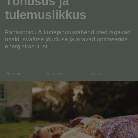
Tõhusus ja
tulemuslikkus
Panasonicu & küttejahutuslahendused tagavad
usaldusväärse jõudluse ja aitavad optimeerida
energiakasutust.
TÕHUSUS
KOGEMUS
GARANTII