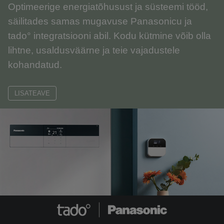
Optimeerige energiatõhusust ja süsteemi tööd,
säilitades samas mugavuse Panasonicu ja
tado° integratsiooni abil. Kodu kütmine võib olla
lihtne, usaldusväärne ja teie vajadustele
kohandatud.
LISATEAVE