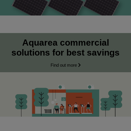
Aquarea commercial
solutions for best savings
Find out more