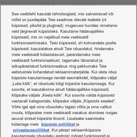
Mis uudist?
See veebileht kasutab tehnoloogiaid, mis salvestavad või
millel on juurdepääs Teie seadmes olevale teabele (nt
küpsised, pikslid ja pluginad); mugavuse huvides nimetame
neid järgnevalt küpsisteks. Kasutame hädavajalikke
küpsiseid, mis on vajalikud meie veebisaidi
funktsioneerimiseks. Teisi küpsiseid, sh kolmandate poolte
küpsiseid, kasutatakse ainult Teie nõusolekul, hindamaks
meie veebisaidi külastatavust, parandamaks meie
veebisaidi funktsionaalsust, tagamaks täiustatud ja
isikupärastatud funktsionaalsus ning pakkumaks Teie
eelistustele kohandatud reklaamimaterjalide. Kui olete nõus
küpsiste kasutamisega nendel eesmärkidel, klõpsake väljal
„Luba kõik”, et nõustuda kõigi küpsiste kasutamisega. Kui
soovite, et kasutaksime ainult hädavajalikke küpsiseid,
Aquarea nutikad
Aquarea Loop
klõpsake väljale „Keela kõik”. Kui soovite valida küpsiseid
lahendused
vastavalt kategooriale, klõpsake väljale „Küpsiste seaded”.
Võite igal ajal oma nõusoleku tagasi võtta ja oma valikut
muuta, klõpsates meie veebisaidi vasakus alumises nurgas
asuval sinisel küpsiste ikoonil. Lisateabe saamiseks
külastage meie
küpsiste poliitikat
ja
privaatsuspoliitikat
. Kui pärast reklaamiküpsiste
kasutamisele nõusoleku andmist mõned funktsioonid ei