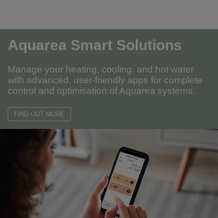
Aquarea Smart Solutions
Manage your heating, cooling, and hot water
with advanced, user-friendly apps for complete
control and optimisation of Aquarea systems.
FIND OUT MORE