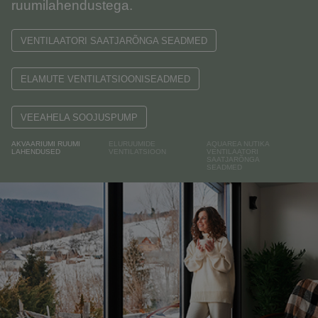
ruumilahendustega.
VENTILAATORI SAATJARÕNGA SEADMED
ELAMUTE VENTILATSIOONISEADMED
VEEAHELA SOOJUSPUMP
AKVAARIUMI RUUMI
ELURUUMIDE
AQUAREA NUTIKA
LAHENDUSED
VENTILATSIOON
VENTILAATORI
SAATJARÕNGA
SEADMED