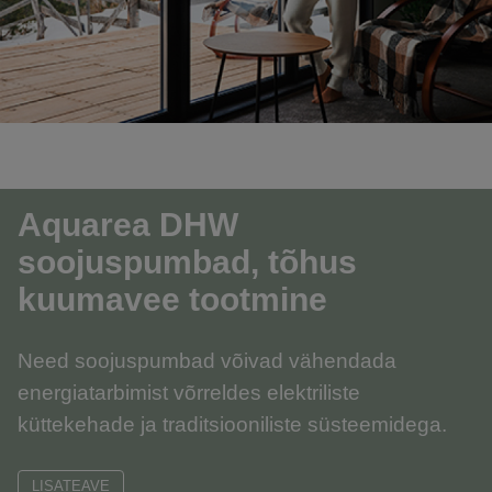
Aquarea DHW
soojuspumbad, tõhus
kuumavee tootmine
Need soojuspumbad võivad vähendada
energiatarbimist võrreldes elektriliste
küttekehade ja traditsiooniliste süsteemidega.
LISATEAVE