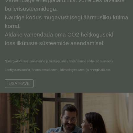
Vähendage energiatarbimist võrreldes tavaliste
boilerisüsteemidega.
Nautige kodus mugavust isegi äärmusliku külma
korral.
Aidake vähendada oma CO2 heitkoguseid
fossiilkütuste süsteemide asendamisel.
*Energiatõhusus, säästmine ja heitkoguste vähendamine sõltuvad süsteemi
konfiguratsioonist, hoone omadustest, kliimatingimustest ja energiaallikast.
LISATEAVE