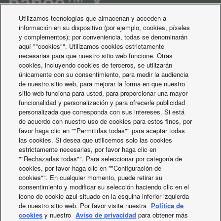
nanoe™ X
Utilizamos tecnologías que almacenan y acceden a
información en su dispositivo (por ejemplo, cookies, píxeles
y complementos); por conveniencia, todas se denominarán
nanoe
SIMULA CÓMO
™ X LLENA EL ESPACIO
aquí ""cookies"". Utilizamos cookies estrictamente
necesarias para que nuestro sitio web funcione. Otras
cookies, incluyendo cookies de terceros, se utilizarán
únicamente con su consentimiento, para medir la audiencia
de nuestro sitio web, para mejorar la forma en que nuestro
sitio web funciona para usted, para proporcionar una mayor
funcionalidad y personalización y para ofrecerle publicidad
personalizada que corresponda con sus intereses. Si está
de acuerdo con nuestro uso de cookies para estos fines, por
favor haga clic en ""Permitirlas todas"" para aceptar todas
las cookies. Si desea que utilicemos solo las cookies
estrictamente necesarias, por favor haga clic en
""Rechazarlas todas"". Para seleccionar por categoría de
cookies, por favor haga clic en ""Configuración de
cookies"". En cualquier momento, puede retirar su
consentimiento y modificar su selección haciendo clic en el
icono de cookie azul situado en la esquina inferior izquierda
de nuestro sitio web. Por favor visite nuestra
Política de
cookies
y nuestro
Aviso de privacidad
para obtener más