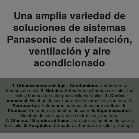
Una amplia variedad de
soluciones de sistemas
Panasonic de calefacción,
ventilación y aire
acondicionado
1. Urbanizaciones de lujo - Condominios:
enfriadoras y
bombas de calor.
2. Hoteles:
Enfriadoras y bombas de calor, fan
coils y bombas de calor para anillo hidráulico.
3. Centro
comercial:
Bombas de calor para anillo hidráulico y rooftops.
4.
Aeropuertos:
Enfriadoras, bombas de calor y rooftops.
5.
Fábricas:
Enfriadoras y bombas de calor.
6. Supermercados:
Bombas de calor para anillo hidráulico y rooftops.
7. Oficinas / Grandes edificios:
Enfriadoras, bombas de calor y
fan coils.
8. Hospitales:
Enfriadoras, bombas de calor y rooftops.