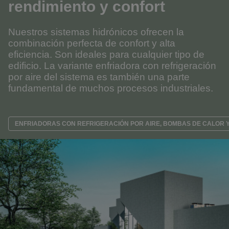
rendimiento y confort
Nuestros sistemas hidrónicos ofrecen la
combinación perfecta de confort y alta
eficiencia. Son ideales para cualquier tipo de
edificio. La variante enfriadora con refrigeración
por aire del sistema es también una parte
fundamental de muchos procesos industriales.
ENFRIADORAS CON REFRIGERACIÓN POR AIRE, BOMBAS DE CALOR