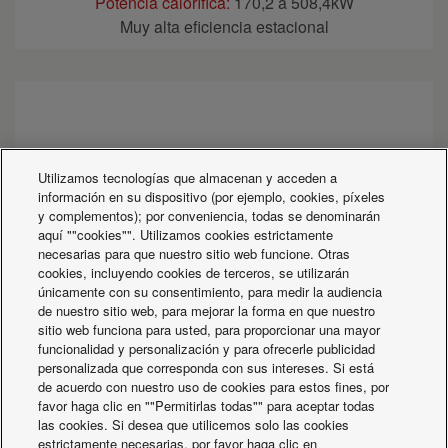
Potencia calorífica:
170,2 a 508,4kW
Muy alta eficiencia estacional
Utilizamos tecnologías que almacenan y acceden a
información en su dispositivo (por ejemplo, cookies, píxeles
y complementos); por conveniencia, todas se denominarán
aquí ""cookies"". Utilizamos cookies estrictamente
necesarias para que nuestro sitio web funcione. Otras
cookies, incluyendo cookies de terceros, se utilizarán
únicamente con su consentimiento, para medir la audiencia
de nuestro sitio web, para mejorar la forma en que nuestro
sitio web funciona para usted, para proporcionar una mayor
funcionalidad y personalización y para ofrecerle publicidad
personalizada que corresponda con sus intereses. Si está
de acuerdo con nuestro uso de cookies para estos fines, por
favor haga clic en ""Permitirlas todas"" para aceptar todas
las cookies. Si desea que utilicemos solo las cookies
ECOi-W WSW-N EVO 440-1550 C/H/R R513A
estrictamente necesarias, por favor haga clic en