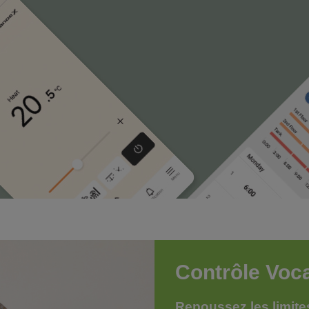
Contrôle Voc
Repoussez les limite