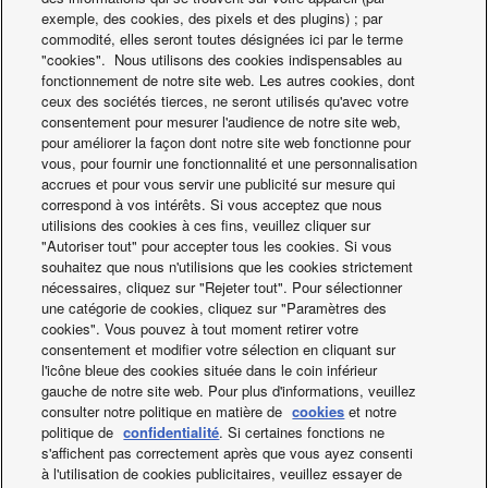
annuelle d’électricité
exemple, des cookies, des pixels et des plugins) ; par
kWh/a
13.371
30.019
42.050
pour TE -10 °C TA
commodité, elles seront toutes désignées ici par le terme
32 °C
"cookies". Nous utilisons des cookies indispensables au
fonctionnement de notre site web. Les autres cookies, dont
Consommation
annuelle d’électricité
ceux des sociétés tierces, ne seront utilisés qu'avec votre
kWh/a
17.883
33.650
—
Cascade Aquarea pour le bâtiment Porsche
pour TE -35 °C TA
consentement pour mesurer l'audience de notre site web,
32 °C
pour améliorer la façon dont notre site web fonctionne pour
vous, pour fournir une fonctionnalité et une personnalisation
Connexion de l’évaporateur
Multiple
Multiple
Multiple
accrues et pour vous servir une publicité sur mesure qui
Température
°C
-35
-35
-20
correspond à vos intérêts. Si vous acceptez que nous
d'évaporation (min.)
utilisions des cookies à ces fins, veuillez cliquer sur
Température
°C
-5
0
-5
"Autoriser tout" pour accepter tous les cookies. Si vous
d'évaporation (max.)
souhaitez que nous n'utilisions que les cookies strictement
Température
°C
-20
-20
-20
nécessaires, cliquez sur "Rejeter tout". Pour sélectionner
Actualités produits
extérieure (min.)
une catégorie de cookies, cliquez sur "Paramètres des
Température
°C
43
43
43
cookies". Vous pouvez à tout moment retirer votre
extérieure (max.)
consentement et modifier votre sélection en cliquant sur
Ligne PS (aspiration)
bar
80
80
l'icône bleue des cookies située dans le coin inférieur
Ligne PS (liquide)
bar
80
80
gauche de notre site web. Pour plus d'informations, veuillez
Alarme externe sur système
consulter notre politique en matière de
cookies
et notre
de l’utilisateur. Entrée
politique de
confidentialité
. Si certaines fonctions ne
Oui
Oui
Oui
numérique. Contact sans
s'affichent pas correctement après que vous ayez consenti
tension
Facebook
Instagram
Youtube
LinkedIn
à l'utilisation de cookies publicitaires, veuillez essayer de