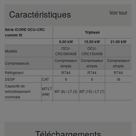
Caractéristiques
Voir tout
Série iCORE OCU-CRC
Triphasé
custom fit
6.00 kW
15.00 kW
21.00 kW
OCU-
OCU-
Modèle
CRC060A08
CRC150A08
Compresseur
Compresseur
Compresseur
Compresseurs
simple
simple
simple
Réfrigérant
R744
R744
R744
DESP
CAT
II
II
III
Capacité de
MT/LT
refroidissement
MT (6) / LT (3)
MT (15) / LT (7)
(kW)
nominale
Alimentation
V
380 - 420
380 - 420
380 - 420
électrique (tension)
Alimentation électrique
Triphasé
Triphasé
Trois phases
(phase)
Alimentation
Téléchargements
électrique
Hz
50
50
50