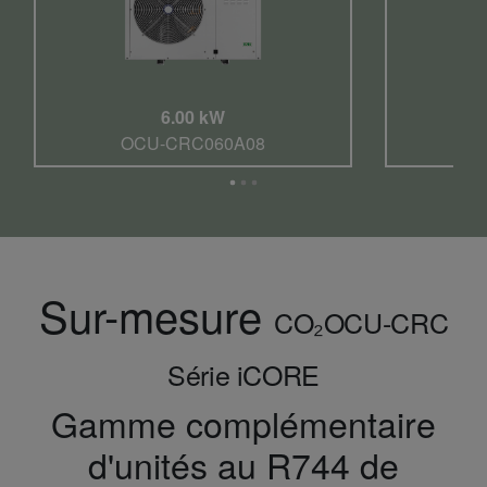
6.00 kW
OCU-CRC060A08
O
Sur-mesure
CO₂
OCU-CRC
Série iCORE
Gamme complémentaire
d'unités au R744 de