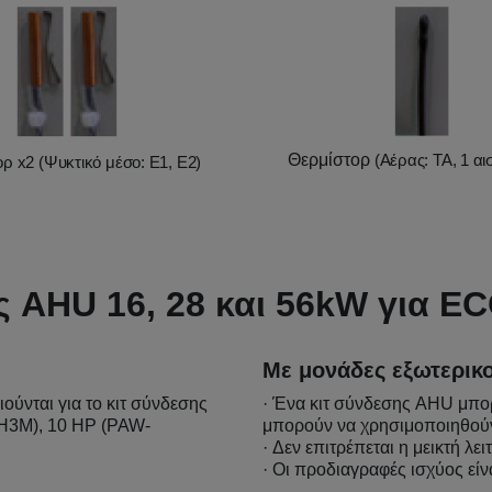
Θερμίστορ
(Αέρας: TA, 1 α
ορ x2
(
Ψυκτικό μέσο: E1, E2
)
ς AHU 16, 28 και 56kW για EC
Με μονάδες εξωτερι
ύνται για το κιτ σύνδεσης
· Ένα κιτ σύνδεσης AHU μπορ
H3M), 10 HP (PAW-
μπορούν να χρησιμοποιηθού
· Δεν επιτρέπεται η μεικτή λ
· Οι προδιαγραφές ισχύος εί