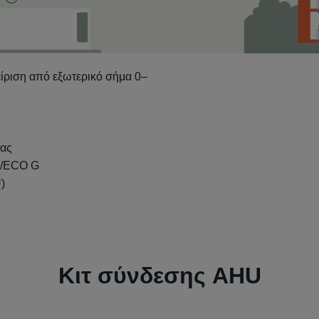
ίριση από εξωτερικό σήμα 0–
τας
i/ECO G
)
Κιτ σύνδεσης AHU