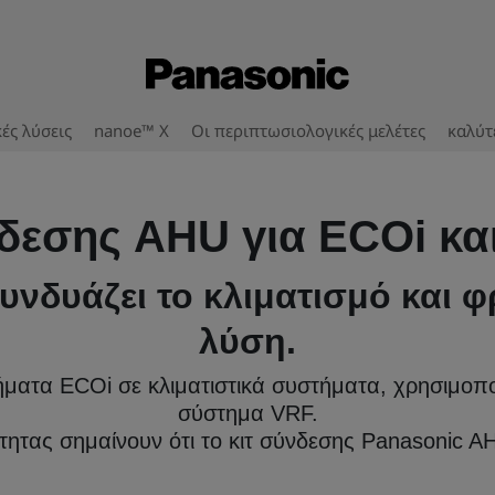
ές λύσεις
nanoe™ X
Οι περιπτωσιολογικές μελέτες
καλύτ
νδεσης AHU για ECOi κα
υνδυάζει το κλιματισμό και φ
λύση.
ματα ECOi σε κλιματιστικά συστήματα, χρησιμοπο
σύστημα VRF.
τητας σημαίνουν ότι το κιτ σύνδεσης Panasonic 