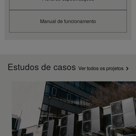
dB(A)
51,5
(Al)
Pressão acústica
dB(A)
48,0
(Ba)
Manual de funcionamento
Estudos de casos
Ver todos os projetos