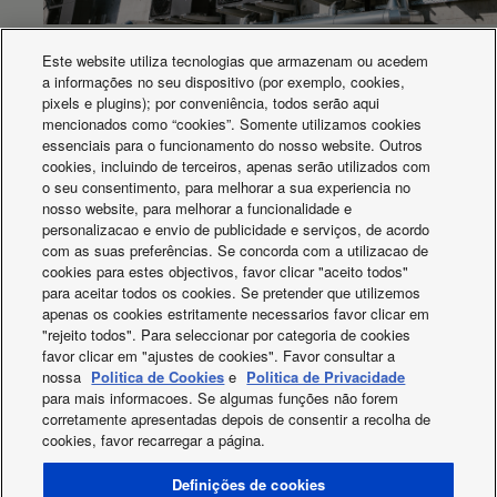
Aquarea cascade for Porsche building
Este website utiliza tecnologias que armazenam ou acedem
a informações no seu dispositivo (por exemplo, cookies,
pixels e plugins); por conveniência, todos serão aqui
mencionados como “cookies”. Somente utilizamos cookies
essenciais para o funcionamento do nosso website. Outros
cookies, incluindo de terceiros, apenas serão utilizados com
o seu consentimento, para melhorar a sua experiencia no
nosso website, para melhorar a funcionalidade e
personalizacao e envio de publicidade e serviços, de acordo
com as suas preferências. Se concorda com a utilizacao de
cookies para estes objectivos, favor clicar "aceito todos"
O que está a acontecer
para aceitar todos os cookies. Se pretender que utilizemos
apenas os cookies estritamente necessarios favor clicar em
"rejeito todos". Para seleccionar por categoria de cookies
favor clicar em "ajustes de cookies". Favor consultar a
nossa
Politica de Cookies
e
Politica de Privacidade
para mais informacoes. Se algumas funções não forem
corretamente apresentadas depois de consentir a recolha de
cookies, favor recarregar a página.
Facebook
Instagram
Youtube
LinkedIn
Definições de cookies