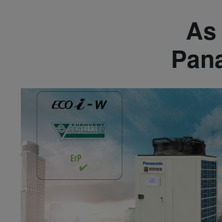
As 
Pana