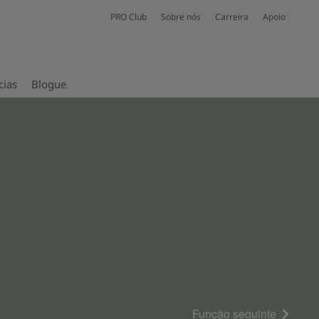
PRO Club
Sobre nós
Carreira
Apoio
cias
Blogue
Função seguinte