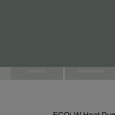
Destaques
Especificações
ECOi-W Heat Pump