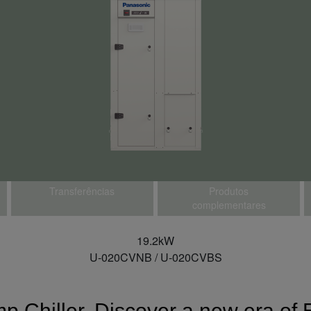
Transferências
Produtos
complementares
19.2kW
U-020CVNB / U-020CVBS
 Chiller. Discover a new era of 