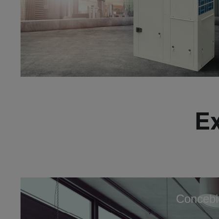
E
Concebi