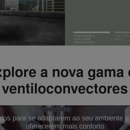
FIABILIDADE E
SOLUÇÕES
QUALIDADE
AVAC
INIGUALÁVEIS
xplore a nova gama 
ventiloconvectores
dos para se adaptarem ao seu ambiente e 
oferecerem mais conforto