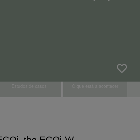
Estudos de casos
O que está a acontecer
ECOi, the ECOi-W.