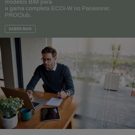
modelos BIM para
a gama completa ECOi-W no Panasonic
PROClub
.
SABER MAIS