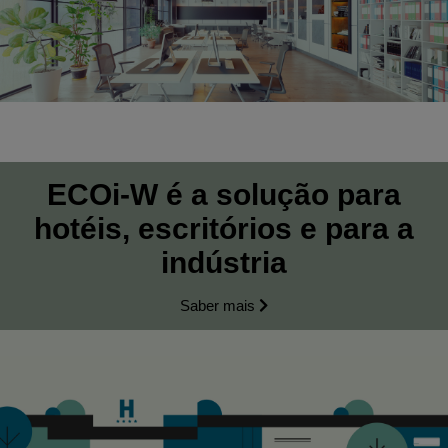
ECOi-W é a solução para
hotéis, escritórios e para a
indústria
Saber mais