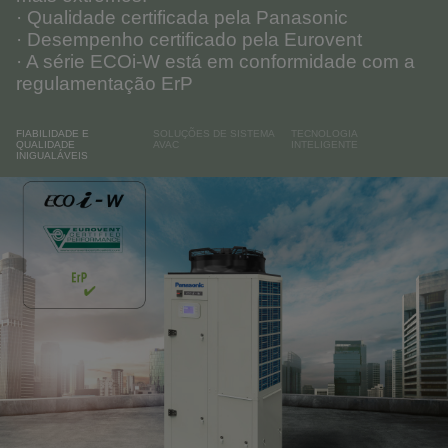
· Qualidade certificada pela Panasonic
· Desempenho certificado pela Eurovent
· A série ECOi-W está em conformidade com a
regulamentação ErP
FIABILIDADE E
SOLUÇÕES DE SISTEMA
TECNOLOGIA
QUALIDADE
AVAC
INTELIGENTE
INIGUALÁVEIS