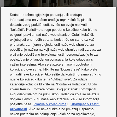
Koristimo tehnologije koje pohranjuju ili pristupaju
informacijama na vašem uređaju (npr. kolačići, pikseli,
dodaci); zbog praktičnosti, svi će se ovdje nazivati
"kolačići". Koristimo strogo potrebne kolačiće kako bismo
osigurali pravilan rad naše web stranice. Ostali kolačići,
uključujući one trećih strana, koristit će se samo uz vaš
pristanak, za mjerenje gledanosti naše web stranice, za
Air Conditioning System:
FSM LA1 Series: 239 systems
poboljšanje načina na koji naša web stranica radi za vas, za
Twenty series: 538 systems
pružanje poboljšane funkcionalnosti i personalizacije te za
Cooling Capacity:
6,425 kW / 1,825 USRT
posluživanje prilagođenog oglašavanja koje odgovara s
Indoor Units:
vašim interesima. Ako se slažete s našom upotrebom
kolačića u ove svrhe, kliknite na "Dopusti sve" kako biste
Low-static ducted: 999 units
prihvatili sve kolačiće. Ako želite da koristimo samo striktno
Twenty ducted: 538 units
nužne kolačiće, kliknite na "Odbaci sve". Za odabir
kategorije kolačića kliknite na "Postavke kolačića". U bilo
This residential development includes 253 houses—247 of
kojem trenutku možete povući svoj pristanak i promijeniti
svoj odabir klikom na plavu ikonu kolačića koja se nalazi u
which are semi-detached—with floor areas ranging from
donjem lijevom kutu naše web stranice. Za više informacija
198 to 271 m². Each house is appointed with a garage, a
posjetite naša
Pravila o kolačićima
i
Obavijest o zaštiti
garden, and a rooftop balcony.
privatnosti
. Ako se neke funkcje ne prikazuju ispravno
nakon pristanka na prikupljanje kolačića za oglašavanje,