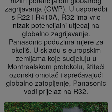
nižim potencijalom globalnog
zagrijavanja (GWP). U usporedbi
s R22 i R410A, R32 ima vrlo
nizak potencijalni utjecaj na
globalno zagrijavanje.
Panasonic poduzima mjere za
okoliš. U skladu s europskim
zemljama koje sudjeluju u
Montrealskom protokolu, štiteći
ozonski omotač i sprečavajući
globalno zatopljenje, Panasonic
vodi prijelaz na R32.