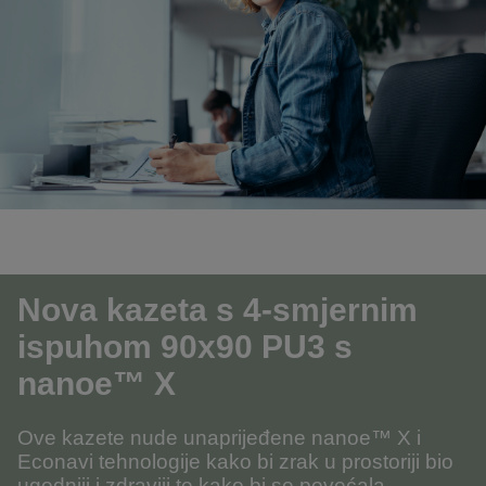
Nova kazeta s 4-smjernim
ispuhom 90x90 PU3 s
nanoe™ X
Ove kazete nude unaprijeđene nanoe™ X i
Econavi tehnologije kako bi zrak u prostoriji bio
ugodniji i zdraviji te kako bi se povećala