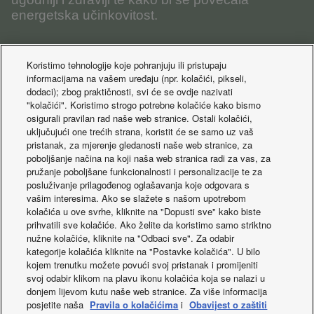
energetska učinkovitost.
Koristimo tehnologije koje pohranjuju ili pristupaju
SAZNAJTE VIŠE
informacijama na vašem uređaju (npr. kolačići, pikseli,
dodaci); zbog praktičnosti, svi će se ovdje nazivati
"kolačići". Koristimo strogo potrebne kolačiće kako bismo
osigurali pravilan rad naše web stranice. Ostali kolačići,
uključujući one trećih strana, koristit će se samo uz vaš
pristanak, za mjerenje gledanosti naše web stranice, za
poboljšanje načina na koji naša web stranica radi za vas, za
pružanje poboljšane funkcionalnosti i personalizacije te za
posluživanje prilagođenog oglašavanja koje odgovara s
vašim interesima. Ako se slažete s našom upotrebom
kolačića u ove svrhe, kliknite na "Dopusti sve" kako biste
prihvatili sve kolačiće. Ako želite da koristimo samo striktno
nužne kolačiće, kliknite na "Odbaci sve". Za odabir
kategorije kolačića kliknite na "Postavke kolačića". U bilo
kojem trenutku možete povući svoj pristanak i promijeniti
svoj odabir klikom na plavu ikonu kolačića koja se nalazi u
donjem lijevom kutu naše web stranice. Za više informacija
posjetite naša
Pravila o kolačićima
i
Obavijest o zaštiti