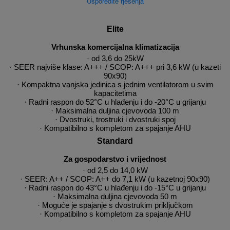
Usporedite rješenja
Elite
Vrhunska komercijalna klimatizacija
· od 3,6 do 25kW
· SEER najviše klase: A+++ / SCOP: A+++ pri 3,6 kW (u kazeti
90x90)
· Kompaktna vanjska jedinica s jednim ventilatorom u svim
kapacitetima
· Radni raspon do 52°C u hlađenju i do -20°C u grijanju
· Maksimalna duljina cjevovoda 100 m
· Dvostruki, trostruki i dvostruki spoj
· Kompatibilno s kompletom za spajanje AHU
Standard
Za gospodarstvo i vrijednost
· od 2,5 do 14,0 kW
· SEER: A++ / SCOP: A++ do 7,1 kW (u kazetnoj 90x90)
· Radni raspon do 43°C u hlađenju i do -15°C u grijanju
· Maksimalna duljina cjevovoda 50 m
· Moguće je spajanje s dvostrukim priključkom
· Kompatibilno s kompletom za spajanje AHU