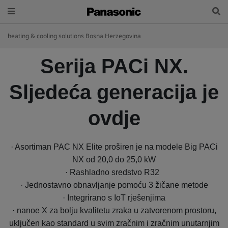
heating & cooling solutions Bosna Herzegovina
Serija PACi NX.
Sljedeća generacija je
ovdje
· Asortiman PAC NX Elite proširen je na modele Big PACi
NX od 20,0 do 25,0 kW
· Rashladno sredstvo R32
· Jednostavno obnavljanje pomoću 3 žičane metode
· Integrirano s IoT rješenjima
· nanoe️ X za bolju kvalitetu zraka u zatvorenom prostoru,
uključen kao standard u svim zračnim i zračnim unutarnjim