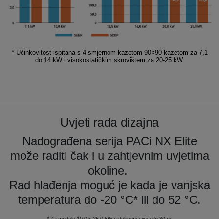
* Učinkovitost ispitana s 4-smjernom kazetom 90×90 kazetom za 7,1
do 14 kW i visokostatičkim skrovištem za 20-25 kW.
Uvjeti rada dizajna
Nadograđena serija PACi NX Elite
može raditi čak i u zahtjevnim uvjetima
okoline.
Rad hlađenja moguć je kada je vanjska
temperatura do -20 °C* ili do 52 °C.
* Za modele 10,0 ~ 25,0 kW s duljinom cijevi do 30 m.