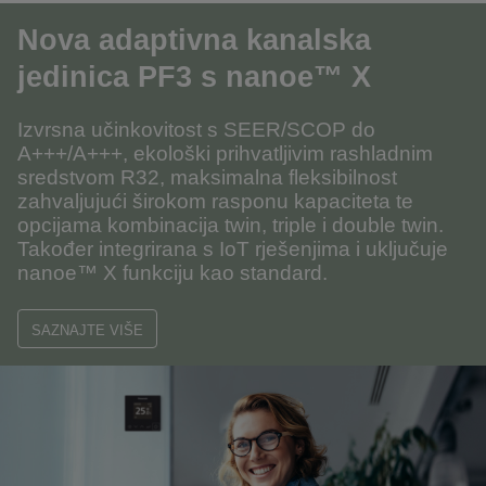
Nov
a adaptivna kanalska
jedinica PF3 s nanoe™
X
Izvrsna učinkovitost s SEER/SCOP do
A+++/A+++
, ekološki prihvatljivim rashladnim
sredstvom
R32
, maksimalna fleksibilnost
zahvaljujući širokom rasponu kapaciteta te
opcijama kombinacija
twin, triple i double twin
.
Također integrirana s
IoT rješenjima
i uključuje
nanoe™ X funkciju
kao standard.
SAZNAJTE VIŠE