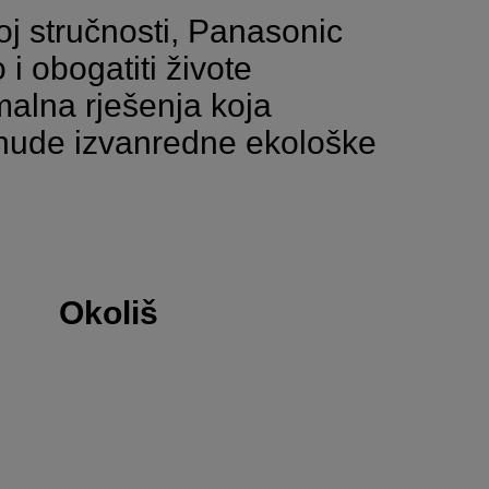
noj stručnosti, Panasonic
i obogatiti živote
malna rješenja koja
o nude izvanredne ekološke
Okoliš