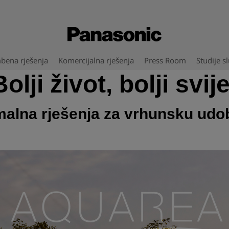
bena rješenja
Komercijalna rješenja
Press Room
Studije s
Bolji život, bolji svije
malna rješenja za vrhunsku udo