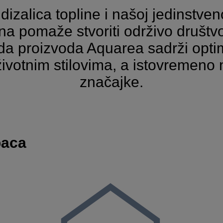
 dizalica topline i našoj jedinstve
na pomaže stvoriti održivo društvo 
da proizvoda Aquarea sadrži opti
 životnim stilovima, a istovremen
značajke.
paca