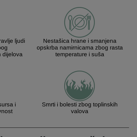
vlje ljudi
Nestašica hrane i smanjena
zbog
opskrba namirnicama zbog rasta
 dijelova
temperature i suša
ursa i
Smrti i bolesti zbog toplinskih
vnost
valova