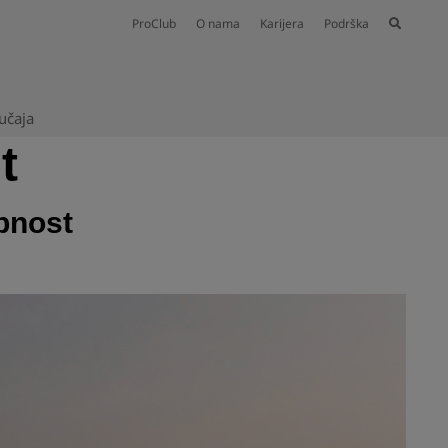
ProClub
O nama
Karijera
Podrška
lučaja
t
bnost