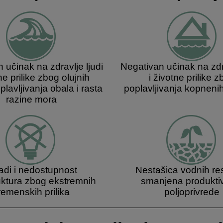
 učinak na zdravlje ljudi
Negativan učinak na zdra
ne prilike zbog olujnih
i životne prilike 
plavljivanja obala i rasta
poplavljivanja kopnenih
razine mora
adi i nedostupnost
Nestašica vodnih res
ruktura zbog ekstremnih
smanjena produkti
remenskih prilika
poljoprivrede