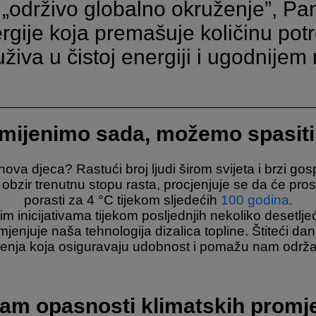
i „održivo globalno okruženje”, Pa
ergije koja premašuje količinu potr
živa u čistoj energiji i ugodnijem
mijenimo sada, možemo spasit
jihova djeca? Rastući broj ljudi širom svijeta i brzi g
obzir trenutnu stopu rasta, procjenjuje se da će pr
porasti za 4 °C tijekom sljedećih
100 godina.
znim inicijativama tijekom posljednjih nekoliko desetlje
jenjuje naša tehnologija dizalica topline. Štiteći da
enja koja osiguravaju udobnost i pomažu nam održa
am opasnosti klimatskih promj