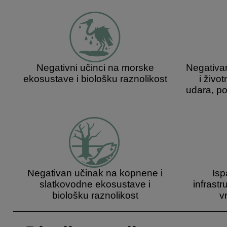
Negativni učinci na morske
Negativan
ekosustave i biološku raznolikost
i život
udara, po
Negativan učinak na kopnene i
Isp
slatkovodne ekosustave i
infrast
biološku raznolikost
v