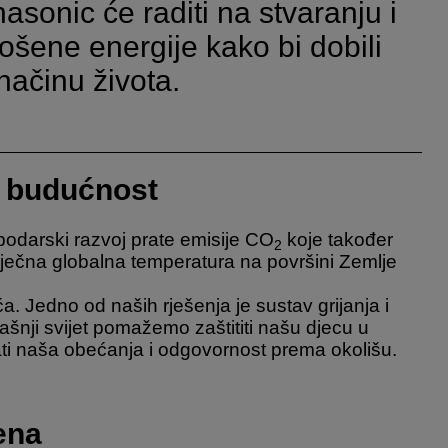
nasonic će raditi na stvaranju i
ošene energije kako bi dobili
 načinu života.
i budućnost
ospodarski razvoj prate emisije CO
koje također
2
osječna globalna temperatura na površini Zemlje
ća. Jedno od naših rješenja je sustav grijanja i
našnji svijet pomažemo zaštititi našu djecu u
ti naša obećanja i odgovornost prema okolišu.
ena