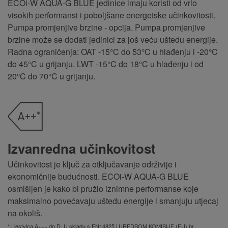
ECOi-W AQUA-G BLUE jedinice imaju koristi od vrlo
visokih performansi i poboljšane energetske učinkovitosti.
Pumpa promjenjive brzine - opcija. Pumpa promjenjive
brzine može se dodati jedinici za još veću uštedu energije.
Radna ograničenja: OAT -15°C do 53°C u hlađenju i -20°C
do 45°C u grijanju. LWT -15°C do 18°C u hlađenju i od
20°C do 70°C u grijanju.
Izvanredna učinkovitost
Učinkovitost je ključ za otključavanje održivije i
ekonomičnije budućnosti. ECOi-W AQUA-G BLUE
osmišljen je kako bi pružio iznimne performanse koje
maksimalno povećavaju uštedu energije i smanjuju utjecaj
na okoliš.
* Ljestvica A+++ do D. U skladu s EN14825 i UREDBOM KOMISIJE (EU) br.