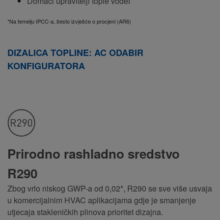
Domaći upravitelji tople vode
t
*Na temelju IPCC-a, šesto izvješće o procjeni (AR6)
DIZALICA TOPLINE: AC ODABIR
KONFIGURATORA
Prirodno rashladno sredstvo
R290
Zbog vrlo niskog GWP-a od 0,02*, R290 se sve više usvaja
u komercijalnim HVAC aplikacijama gdje je smanjenje
utjecaja stakleničkih plinova prioritet dizajna.