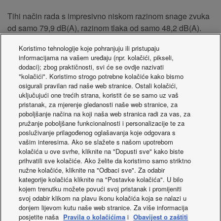
Tihi način rada s impresivno niskom razinom snage zvuka
od samo 79,9 dB(A), razinom tlaka od samo 48,2 dB(A).
ECOi-W AQUA-G BLUE pruža savršenu ravnotežu
Koristimo tehnologije koje pohranjuju ili pristupaju
učinkovitosti i tihog rada.
informacijama na vašem uređaju (npr. kolačići, pikseli,
Dostupna je dodatna kutija za kompresore koja pruža
dodaci); zbog praktičnosti, svi će se ovdje nazivati
dodatnu razinu smanjenja buke.
"kolačići". Koristimo strogo potrebne kolačiće kako bismo
osigurali pravilan rad naše web stranice. Ostali kolačići,
uključujući one trećih strana, koristit će se samo uz vaš
*Na temelju IPCC-a, šesto izvješće o procjeni (AR6)
pristanak, za mjerenje gledanosti naše web stranice, za
poboljšanje načina na koji naša web stranica radi za vas, za
pružanje poboljšane funkcionalnosti i personalizacije te za
posluživanje prilagođenog oglašavanja koje odgovara s
vašim interesima. Ako se slažete s našom upotrebom
kolačića u ove svrhe, kliknite na "Dopusti sve" kako biste
prihvatili sve kolačiće. Ako želite da koristimo samo striktno
nužne kolačiće, kliknite na "Odbaci sve". Za odabir
kategorije kolačića kliknite na "Postavke kolačića". U bilo
kojem trenutku možete povući svoj pristanak i promijeniti
svoj odabir klikom na plavu ikonu kolačića koja se nalazi u
donjem lijevom kutu naše web stranice. Za više informacija
posjetite naša
Pravila o kolačićima
i
Obavijest o zaštiti