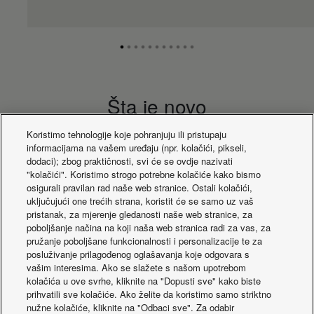
m³/min
61
(Cool)
Vanjski protok zraka
m³/min
60
(grijanje)
Vanjski zvučni tlak
dB(A)
48
(Cool -Hi)
Vanjski zvučni tlak
dB(A)
50
(grijalica -Hi)
Šta je novo
Vanjska snaga
dB(A)
65
zvuka (Cool -Hi)
Koristimo tehnologije koje pohranjuju ili pristupaju
Vanjska snaga
dB(A)
67
informacijama na vašem uređaju (npr. kolačići, pikseli,
zvuka (grijalica -Hi)
dodaci); zbog praktičnosti, svi će se ovdje nazivati
Vanjska dimenzija
mm
996
"kolačići". Koristimo strogo potrebne kolačiće kako bismo
(visina)
osigurali pravilan rad naše web stranice. Ostali kolačići,
Vanjska dimenzija
mm
940
uključujući one trećih strana, koristit će se samo uz vaš
(Širina)
pristanak, za mjerenje gledanosti naše web stranice, za
Vanjska dimenzija
mm
340
poboljšanje načina na koji naša web stranica radi za vas, za
(Dubina)
pružanje poboljšane funkcionalnosti i personalizacije te za
Vanjska neto težina
kg
68
posluživanje prilagođenog oglašavanja koje odgovara s
Promjer cijevi
Inch
vašim interesima. Ako se slažete s našom upotrebom
3/8 (9,52)
(tečno)
(mm)
kolačića u ove svrhe, kliknite na "Dopusti sve" kako biste
Inch
prihvatili sve kolačiće. Ako želite da koristimo samo striktno
Promjer cijevi (plin)
5/8 (15,88)
Nova prilagodljiva
CONEX. New devi
(mm)
nužne kolačiće, kliknite na "Odbaci sve". Za odabir