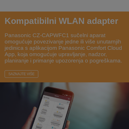
Kompatibilni WLAN adapter
Panasonic CZ-CAPWFC1 sučelni aparat
omogućuje povezivanje jedne ili više unutarnjih
jedinica s aplikacijom Panasonic Comfort Cloud
App, koja omogućuje upravljanje, nadzor,
planiranje i primanje upozorenja o pogreškama.
SAZNAJTE VIŠE