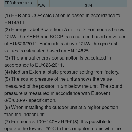
EER (Nominalni)
W/W
3,74
(1)
(1) EER and COP calculation is based in accordance to
EER (min.) (1)
W/W
5,64
EER (maks.) (1)
W/W
2,41
EN14511.
SEER/sc (2)
%
7,1 A++
(2) Energy Label Scale from A+++ to D. For models below
Pdesign (hlađenje)
kW
6,8
12kW, the SEER and SCOP is calculated based on values
Ulazna električna
of EU/626/2011. For models above 12kW, the ηsc / ηsh
snaga hlađenja
kW
1,82
values is calculated based on EN 14825.
(nominalno)
(3) The annual energy consumption is calculated in
Ulazno hlađenje
kW
0,39
(Min)
accordance to EU/626/2011.
Ulazno hlađenje
(4) Medium External static pressure setting from factory.
kW
2,24
(maks.)
(5) The sound pressure of the units shows the value
Godišnja potrošnja
kWh/a
332
measured of the position 1,5m below the unit. The sound
energije (3)
pressure is measured in accordance with Eurovent
Kapacitet grijanja
kW
7,5
(Nominalni)
6/C/006-97 specification.
Kapacitet grijanja
(6) When installing the outdoor unit at a higher position
kW
2,0
(Min)
than the indoor unit.
Kapacitet grijanja
kW
9,0
(7) For models 100~140PZH2E5(8), it is possible to
(maks.)
operate the lowest -20°C in the computer rooms with the
COP (Nominalni)
W/W
4,03