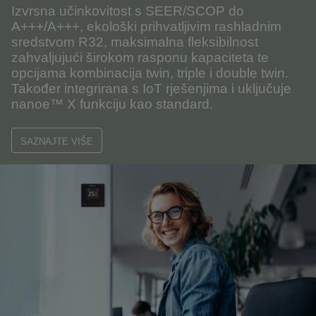
Izvrsna učinkovitost s SEER/SCOP do
A+++/A+++
, ekološki prihvatljivim rashladnim
sredstvom
R32
, maksimalna fleksibilnost
zahvaljujući širokom rasponu kapaciteta te
opcijama kombinacija
twin, triple i double twin
.
Također integrirana s
IoT rješenjima
i uključuje
nanoe™ X funkciju
kao standard.
SAZNAJTE VIŠE