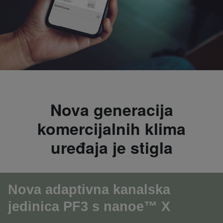
Nova generacija
komercijalnih klima
uređaja je stigla
Nov
a adaptivna kanalska
jedinica PF3 s nanoe™
X