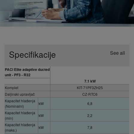
Specifikacije
See all
PACi Elite adaptive ducted
unit - PF3 - R32
7.1 kW
Komplet
KIT-71PF3ZH25
Daljinski upravljač
CZ-RTC6
Kapacitet hlađenja
kW
6,8
(Nominalni)
Kapacitet hlađenja
kW
2,2
(min)
Kapacitet hlađenja
kW
7,8
(maks.)