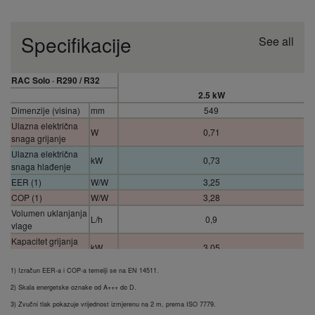
Specifikacije
See all
RAC Solo · R290 / R32
2.5 kW
Dimenzije (visina)
mm
549
Ulazna električna
W
0,71
snaga grijanje
Ulazna električna
kW
0,73
snaga hlađenje
EER (1)
W/W
3,25
COP (1)
W/W
3,28
Volumen uklanjanja
L/h
0,9
vlage
Kapacitet grijanja
kW
3,05
(maks.)
Kapacitet grijanja
1) Izračun EER-a i COP-a temelji se na EN 14511.
kW
0,79
(Min)
2) Skala energetske oznake od A+++ do D.
Kapacitet hlađenja
kW
3,10
3) Zvučni tlak pokazuje vrijednost izmjerenu na 2 m, prema ISO 7779.
(maks.)