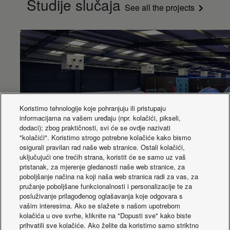
Studije slučaja
See all the projects
SEER (2)
4,60 B
Koristimo tehnologije koje pohranjuju ili pristupaju
informacijama na vašem uređaju (npr. kolačići, pikseli,
dodaci); zbog praktičnosti, svi će se ovdje nazivati
"kolačići". Koristimo strogo potrebne kolačiće kako bismo
Panasonic Jet Air Stream održava AirHop
osigurali pravilan rad naše web stranice. Ostali kolačići,
uključujući one trećih strana, koristit će se samo uz vaš
Gloucester Cool u pokretanju toplinskih valova
pristanak, za mjerenje gledanosti naše web stranice, za
poboljšanje načina na koji naša web stranica radi za vas, za
pružanje poboljšane funkcionalnosti i personalizacije te za
posluživanje prilagođenog oglašavanja koje odgovara s
vašim interesima. Ako se slažete s našom upotrebom
kolačića u ove svrhe, kliknite na "Dopusti sve" kako biste
prihvatili sve kolačiće. Ako želite da koristimo samo striktno