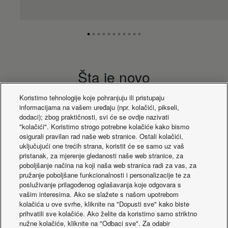
Šta je novo
Koristimo tehnologije koje pohranjuju ili pristupaju
informacijama na vašem uređaju (npr. kolačići, pikseli,
dodaci); zbog praktičnosti, svi će se ovdje nazivati
"kolačići". Koristimo strogo potrebne kolačiće kako bismo
osigurali pravilan rad naše web stranice. Ostali kolačići,
uključujući one trećih strana, koristit će se samo uz vaš
pristanak, za mjerenje gledanosti naše web stranice, za
poboljšanje načina na koji naša web stranica radi za vas, za
pružanje poboljšane funkcionalnosti i personalizacije te za
posluživanje prilagođenog oglašavanja koje odgovara s
vašim interesima. Ako se slažete s našom upotrebom
kolačića u ove svrhe, kliknite na "Dopusti sve" kako biste
prihvatili sve kolačiće. Ako želite da koristimo samo striktno
Solutions for
Solutions for retai
nužne kolačiće, kliknite na "Odbaci sve". Za odabir