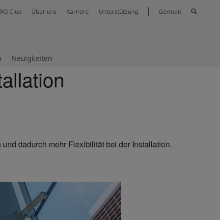
RO Club
Über uns
Karriere
Unterstützung
German
n
Neuig­keiten
tallation
n
nd dadurch mehr Flexibilität bei der Installation.