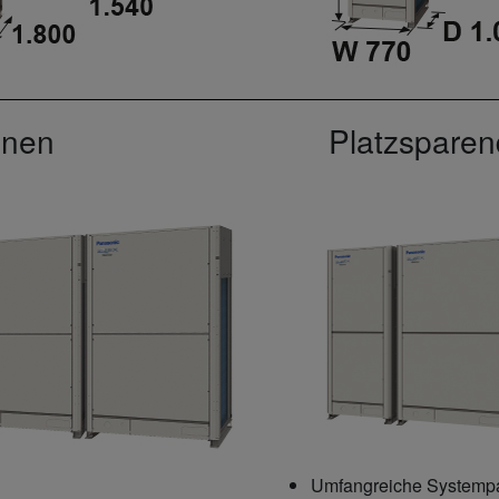
onen
Platzspare
Umfangreiche Systempal