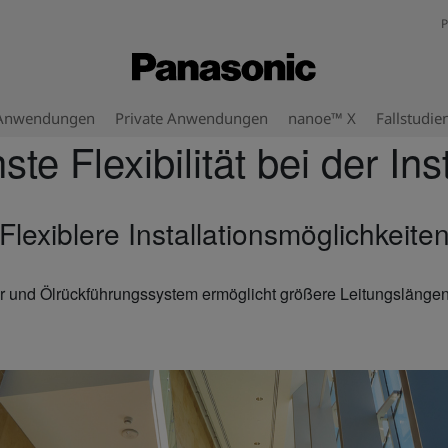
P
 Anwendungen
Private Anwendungen
nanoe™ X
Fallstudie
te Flexibilität bei der Ins
Flexiblere Installationsmöglichkeite
r und Ölrückführungssystem ermöglicht größere Leitungslängen u