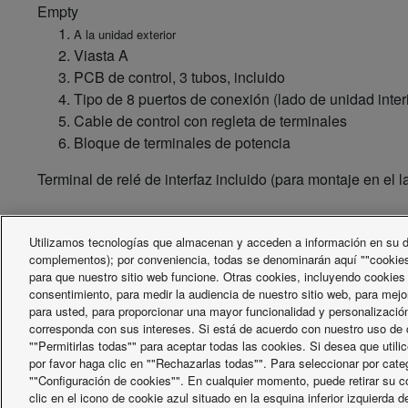
Empty
A la unidad exterior
Viasta A
PCB de control, 3 tubos, incluido
Tipo de 8 puertos de conexión (lado de unidad interi
Cable de control con regleta de terminales
Bloque de terminales de potencia
Terminal de relé de interfaz incluido (para montaje en el l
Utilizamos tecnologías que almacenan y acceden a información en su di
complementos); por conveniencia, todas se denominarán aquí ""cookies
para que nuestro sitio web funcione. Otras cookies, incluyendo cookies
consentimiento, para medir la audiencia de nuestro sitio web, para mejo
para usted, para proporcionar una mayor funcionalidad y personalización
corresponda con sus intereses. Si está de acuerdo con nuestro uso de c
""Permitirlas todas"" para aceptar todas las cookies. Si desea que util
por favor haga clic en ""Rechazarlas todas"". Para seleccionar por cate
""Configuración de cookies"". En cualquier momento, puede retirar su c
X
Facebook
Instagram
Youtube
LinkedIn
clic en el icono de cookie azul situado en la esquina inferior izquierda d