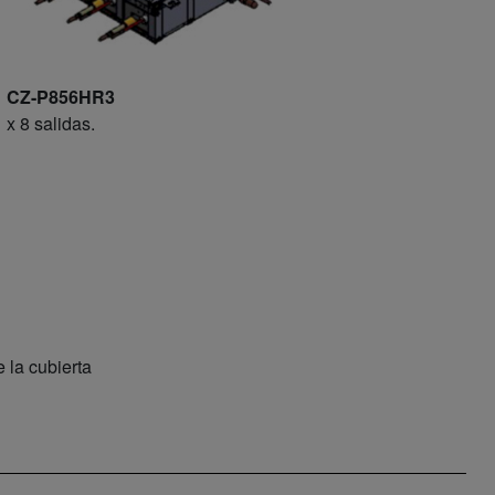
CZ-P856HR3
x 8 salidas.
 la cubierta