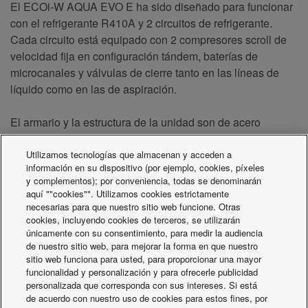
El ECOi-W AQUA EVO E ha sido diseñado para funcionar
con el refrigerante R410A y 2 circuitos de refrigerante.
Cada circuito está equipado con 2 compresores scroll de
velocidad fija en configuración tándem, baterías de
microcanales y válvulas de cierre tanto en las líneas de
líquido como en las de aspiración.
El armario y la estructura de la unidad son de acero
galvanizado de gran espesor recubierto con pintura en
polvo de poliéster. Todas las partes de la estructura están
Utilizamos tecnologías que almacenan y acceden a
información en su dispositivo (por ejemplo, cookies, píxeles
totalmente fijadas con tornillos y pernos no corrosivos.
y complementos); por conveniencia, todas se denominarán
aquí ""cookies"". Utilizamos cookies estrictamente
necesarias para que nuestro sitio web funcione. Otras
cookies, incluyendo cookies de terceros, se utilizarán
únicamente con su consentimiento, para medir la audiencia
de nuestro sitio web, para mejorar la forma en que nuestro
sitio web funciona para usted, para proporcionar una mayor
funcionalidad y personalización y para ofrecerle publicidad
personalizada que corresponda con sus intereses. Si está
de acuerdo con nuestro uso de cookies para estos fines, por