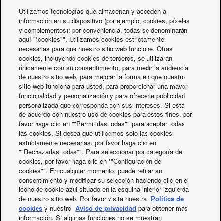
de energía.
Utilizamos tecnologías que almacenan y acceden a
información en su dispositivo (por ejemplo, cookies, píxeles
Menos coste y más ahorro.
y complementos); por conveniencia, todas se denominarán
Mayor eficiencia energética que el R410A.
aquí ""cookies"". Utilizamos cookies estrictamente
necesarias para que nuestro sitio web funcione. Otras
cookies, incluyendo cookies de terceros, se utilizarán
únicamente con su consentimiento, para medir la audiencia
de nuestro sitio web, para mejorar la forma en que nuestro
sitio web funciona para usted, para proporcionar una mayor
funcionalidad y personalización y para ofrecerle publicidad
personalizada que corresponda con sus intereses. Si está
de acuerdo con nuestro uso de cookies para estos fines, por
favor haga clic en ""Permitirlas todas"" para aceptar todas
las cookies. Si desea que utilicemos solo las cookies
estrictamente necesarias, por favor haga clic en
""Rechazarlas todas"". Para seleccionar por categoría de
cookies, por favor haga clic en ""Configuración de
cookies"". En cualquier momento, puede retirar su
consentimiento y modificar su selección haciendo clic en el
icono de cookie azul situado en la esquina inferior izquierda
Bombas de calor Aquarea en YouTube
de nuestro sitio web. Por favor visite nuestra
Política de
cookies
y nuestro
Aviso de privacidad
para obtener más
Ver los vídeos
información. Si algunas funciones no se muestran