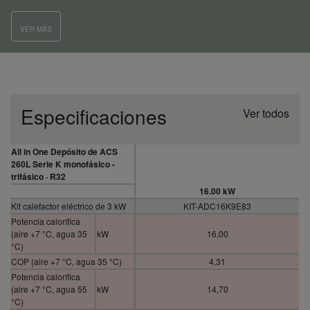
VER MÁS
Especificaciones
Ver todos
All in One Depósito de ACS
260L Serie K monofásico -
trifásico · R32
16.00 kW
Kit calefactor eléctrico de 3 kW
KIT-ADC16K9E83
Potencia calorífica
(aire +7 °C, agua 35
kW
16,00
°C)
COP (aire +7 °C, agua 35 °C)
4,31
Potencia calorífica
(aire +7 °C, agua 55
kW
14,70
°C)