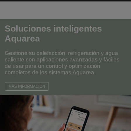
Soluciones inteligentes
Aquarea
Gestione su calefacción, refrigeración y agua
caliente con aplicaciones avanzadas y fáciles
de usar para un control y optimización
completos de los sistemas Aquarea.
MÁS INFORMACIÓN