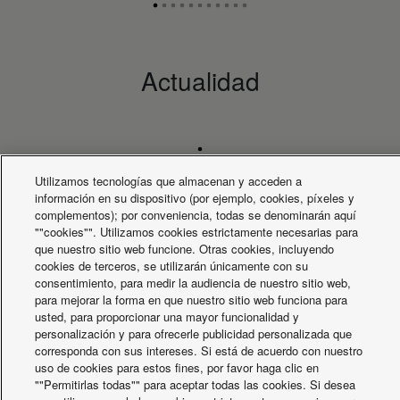
dB(A)
33
interior (calor)
Presión acústica
dB(A)
33
interior (frío)
Actualidad
Dimensiones
mm
2,036
interiores (alto)
Dimensiones de la
unidad interior
mm
599
(anchura)
Dimensiones de la
unidad interior
mm
602
Utilizamos tecnologías que almacenan y acceden a
(profundidad)
información en su dispositivo (por ejemplo, cookies, píxeles y
Peso neto unidad
complementos); por conveniencia, todas se denominarán aquí
X
Facebook
Instagram
Youtube
LinkedIn
kg
120
interior
""cookies"". Utilizamos cookies estrictamente necesarias para
SOBRE NOSOTROS
Contacte con nosotros
Mapa del sitio
Conector de tubería
que nuestro sitio web funcione. Otras cookies, incluyendo
Inch
R 11⁄4
Condiciones de uso
Política de privacidad
de agua
cookies de terceros, se utilizarán únicamente con su
Política de Cookies
Data act
News
Bomba clase A (número de
consentimiento, para medir la audiencia de nuestro sitio web,
Velocidad variable
Etiquetas energéticas
velocidades)
para mejorar la forma en que nuestro sitio web funciona para
Area / País
usted, para proporcionar una mayor funcionalidad y
Bomba clase A
personalización y para ofrecerle publicidad personalizada que
(potencia absorbida
W
145
Derechos de autor © 2026 Panasonic Marketing Europe GmbH
mín.)
corresponda con sus intereses. Si está de acuerdo con nuestro
Todos los derechos reservados
uso de cookies para estos fines, por favor haga clic en
Caudal de agua de
""Permitirlas todas"" para aceptar todas las cookies. Si desea
calefacción (∆T=5 K.
L/min
46,0 / 45,9 (AN)