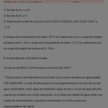
COP (aire +7 °C, agua 55 °C)
2,72
Potencia calorífica
1) Escala de A+++ a D.
(aire +2 °C, agua 35
kW
13,2
2) Escala de A+ a F.
°C)
3)
Potencia de sonido de acuerdo con 811/2013, 813/2013 y EN 12102-1:2017 a
COP (aire +2 °C, agua 35 °C)
3,28
Potencia calorífica
+7 °C.
(aire +2 °C, agua 55
kW
10,00
°C)
4) Rango de funcionamiento de hasta -25 °C en calefacción con un rango de longitud
COP (aire +2 °C, agua 55 °C)
2,21
de tubería de 3 ~ 40 m, rango de funcionamiento de hasta -15 °C en calefacción con
Potencia calorífica
un rango de longitud de tubería de 3 ~ 50 m.
(aire -7 °C, agua 35
kW
11,60
°C)
5) Compruebe las normativas locales.
COP (aire -7 °C, agua 35 °C)
2,57
Potencia calorífica
*
El cálculo de EER y COP se basa en la norma EN 14511.
(aire -7 °C, agua 55
kW
9,10
°C)
** Este producto está diseñado para cumplir con la norma europea de agua potable
COP (aire -7 °C, agua 55 °C)
1,85
(UE) 2020/2184. La vida útil del producto no está garantizada en el caso del uso de
Potencia frigorífica
agua subterránea, como agua de manantial o agua de pozo, el uso de agua del grifo
(aire 35 °C, agua 7
kW
13,40
°C)
cuando se contiene sal u otras impurezas, ni en áreas de calidad de agua ácida. Los
EER (aire 35 °C, agua 7 °C)
2,64
costes de mantenimiento y garantía relacionados con estos casos son
Potencia frigorífica
responsabilidad del cliente.