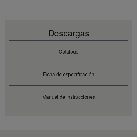
(aire 35 °C, agua 18
kW
15,50
°C)
EER (aire 35 °C, agua 18 °C)
3,60
Calefacción en clima
templado. Eficiencia
Descargas
energética estacional
SCOP
4,46 / 3,40
(agua 35 °C / agua 55
°C)
Calefacción en clima
Catálogo
templado. Eficiencia
energética estacional
ηs %
176 / 133
(agua 35 °C / agua 55
°C)
Ficha de especificación
Calefacción en clima
templado. Clase
A+++ to
A+++ / A++
energética (agua 35
D
°C / agua 55 °C) (1)
Manual de instrucciones
Calefacción en clima
cálido. Eficiencia
energética estacional
SCOP
6,20 / 4,30
(agua 35 °C / agua 55
°C)
Calefacción en clima
cálido. Eficiencia