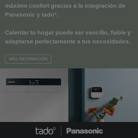
máximo confort gracias a la integración de
Panasonic y tado°.
Calentar tu hogar puede ser sencillo, fiable y
adaptarse perfectamente a tus necesidades.
MÁS INFORMACIÓN