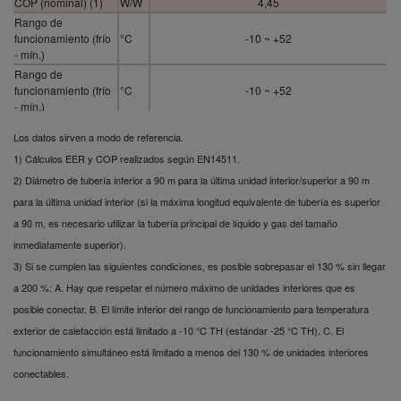
COP (nominal) (1)
W/W
4,45
Rango de
funcionamiento (frío
°C
-10 ~ +52
- mín.)
Rango de
funcionamiento (frío
°C
-10 ~ +52
- mín.)
Potencia frigorífica
kW
174,0
Los datos sirven a modo de referencia.
(nominal)
1) Cálculos EER y COP realizados según EN14511.
Potencia frigorífica
kW
174,0
(nominal)
2) Diámetro de tubería inferior a 90 m para la última unidad interior/superior a 90 m
Potencia calorífica
para la última unidad interior (si la máxima longitud equivalente de tubería es superior
kW
195,0
(nominal)
a 90 m, es necesario utilizar la tubería principal de líquido y gas del tamaño
Fuente de
V
380 / 400 / 415
inmediatamente superior).
alimentación exterior
3) Si se cumplen las siguientes condiciones, es posible sobrepasar el 130 % sin llegar
Presión acústica
dB(A)
67,0
interior (calor)
a 200 %: A. Hay que respetar el número máximo de unidades interiores que es
Dimensiones
1.842 x 4.900 x 1.000
posible conectar. B. El límite inferior del rango de funcionamiento para temperatura
Peso neto
kg
1.260
exterior de calefacción está limitado a -10 °C TH (estándar -25 °C TH). C. El
Refrigerante
funcionamiento simultáneo está limitado a menos del 130 % de unidades interiores
kg / T
33,2 / 69,3216
(R410A) / CO2 eq.
conectables.