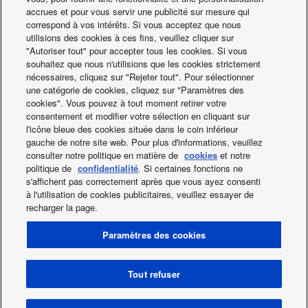
accrues et pour vous servir une publicité sur mesure qui
correspond à vos intérêts. Si vous acceptez que nous
utilisions des cookies à ces fins, veuillez cliquer sur
"Autoriser tout" pour accepter tous les cookies. Si vous
Groupes PACi. Des
souhaitez que nous n'utilisions que les cookies strictement
nécessaires, cliquez sur "Rejeter tout". Pour sélectionner
économies d\'énergie
une catégorie de cookies, cliquez sur "Paramètres des
cookies". Vous pouvez à tout moment retirer votre
consentement et modifier votre sélection en cliquant sur
l'icône bleue des cookies située dans le coin inférieur
gauche de notre site web. Pour plus d'informations, veuillez
consulter notre politique en matière de
cookies
et notre
politique de
confidentialité
. Si certaines fonctions ne
s'affichent pas correctement après que vous ayez consenti
Facebook
Instagram
Youtube
LinkedIn
à l'utilisation de cookies publicitaires, veuillez essayer de
recharger la page.
A propos de nous
Contact & Support
RETOUR A LA PAGE D'ACCUEIL
Conditions d'utilisation
Paramètres des cookies
Politique de Confidentialité
Utilisation des Cookies
Data act
Actualités
Étiquettes énergétiques
Région / Pays
Tout refuser
Informations caractéristiques environnementales
Copyright © 2026 Panasonic Marketing Europe GmbH Tous