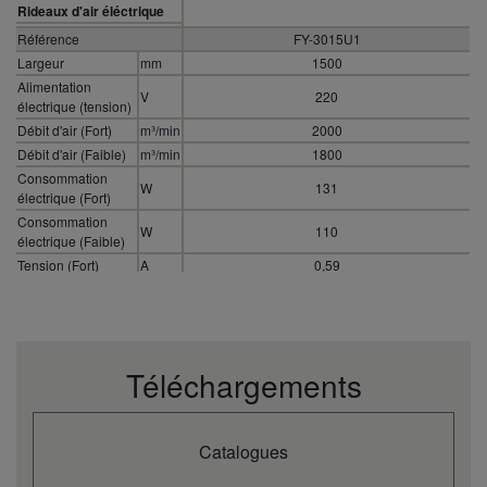
Rideaux d'air éléctrique
Référence
FY-3015U1
Largeur
mm
1500
Alimentation
V
220
électrique (tension)
Débit d'air (Fort)
m³/min
2000
Débit d'air (Faible)
m³/min
1800
Consommation
W
131
électrique (Fort)
Consommation
W
110
électrique (Faible)
Tension (Fort)
A
0,59
Tension (Faible)
A
0,50
Vitesse de l'air
m/s
10,50
(Fort)
Vitesse de l'air
m/s
9,50
Téléchargements
(Faible)
Dimension
mm
1500
(hauteur)
Dimension (largeur)
mm
231,5
Catalogues
Dimension
mm
212
(profondeur)