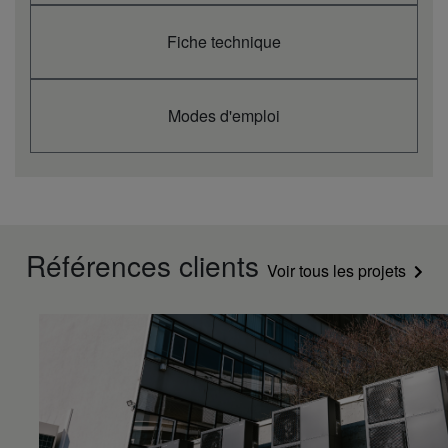
Poids net
kg
18,0
Fiche technique
Pression sonore
dB(A)
51,5
(Fort)
Pression sonore
dB(A)
48,0
(Faible)
Modes d'emploi
Références clients
Voir tous les projets