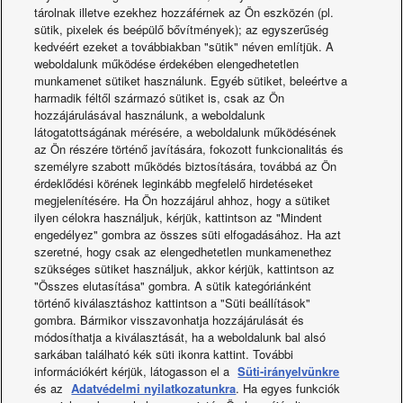
tárolnak illetve ezekhez hozzáférnek az Ön eszközén (pl.
16 beltéri egység csoport vezérelhető.
sütik, pixelek és beépülő bővítmények); az egyszerűség
Együttes vezérlés és önálló csoportos (egység)
kedvéért ezeket a továbbiakban "sütik" néven említjük. A
vezérlés is lehetséges.
weboldalunk működése érdekében elengedhetetlen
munkamenet sütiket használunk. Egyéb sütiket, beleértve a
Legfeljebb 8 BE/KI kapcsoló vezérlő (4 fő, 4 mellék)
harmadik féltől származó sütiket is, csak az Ön
telepíthető egy kapcsolódási rendszerbe.
hozzájárulásával használunk, a weboldalunk
A működési állapot azonnal megállapítható.
látogatottságának mérésére, a weboldalunk működésének
az Ön részére történő javítására, fokozott funkcionalitás és
személyre szabott működés biztosítására, továbbá az Ön
érdeklődési körének leginkább megfelelő hirdetéseket
Megjegyzés: Mivel az üzemmód és a hőmérsékleti
megjelenítésére. Ha Ön hozzájárul ahhoz, hogy a sütiket
beállítások nem módosíthatók a BE/KI kapcsoló vezérlővel,
ilyen célokra használjuk, kérjük, kattintson az "Mindent
ezt a vezérlőt egy távvezérlővel, rendszervezérlő
engedélyez" gombra az összes süti elfogadásához. Ha azt
egységgel stb. együtt kell használni.
szeretné, hogy csak az elengedhetetlen munkamenethez
szükséges sütiket használjuk, akkor kérjük, kattintson az
"Összes elutasítása" gombra. A sütik kategóriánként
Méretek (magasság x szélesség x mélység): 121 x 122 x
történő kiválasztáshoz kattintson a "Süti beállítások"
14 + 52 mm (beágyazási méret).
gombra. Bármikor visszavonhatja hozzájárulását és
Áramellátás: AC 220–240 V
módosíthatja a kiválasztását, ha a weboldalunk bal alsó
sarkában található kék süti ikonra kattint. További
I/O alkatrész: Távvezérlő bemenet (üzemi feszültség: 24 V
információkért kérjük, látogasson el a
Süti-irányelvünkre
DC-n belül): Mind BE/KI. Távvezérlő kimenet (megengedett
és az
Adatvédelmi nyilatkozatunkra
. Ha egyes funkciók
feszültség: 30 V DC-n belül): Mind BE, Mind riaszt