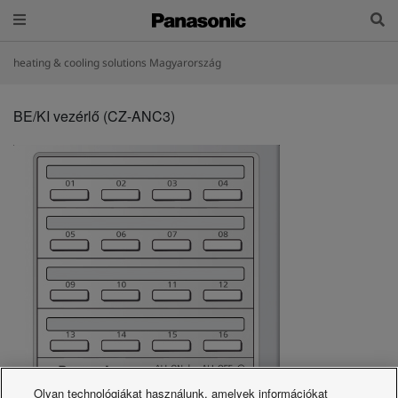
heating & cooling solutions Magyarország
BE/KI vezérlő (CZ-ANC3)
Olyan technológiákat használunk, amelyek információkat