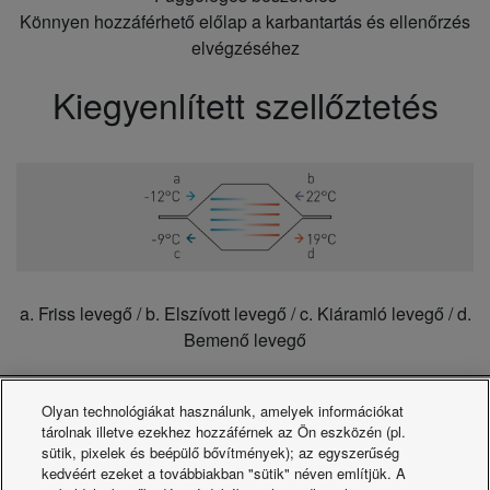
Könnyen hozzáférhető előlap a karbantartás és ellenőrzés
elvégzéséhez
Kiegyenlített szellőztetés
a. Friss levegő / b. Elszívott levegő / c. Kiáramló levegő / d.
Bemenő levegő
· Alacsony energiafelhasználású családi házakba vagy
Olyan technológiákat használunk, amelyek információkat
tárolnak illetve ezekhez hozzáférnek az Ön eszközén (pl.
lakásokba alkalmas
sütik, pixelek és beépülő bővítmények); az egyszerűség
· Kiemelkedően hatékony, intelligens hővisszanyerés a
kedvéért ezeket a továbbiakban "sütik" néven említjük. A
nagy hőcserélő felülettel ellátott, alacsony nyomásesésű,