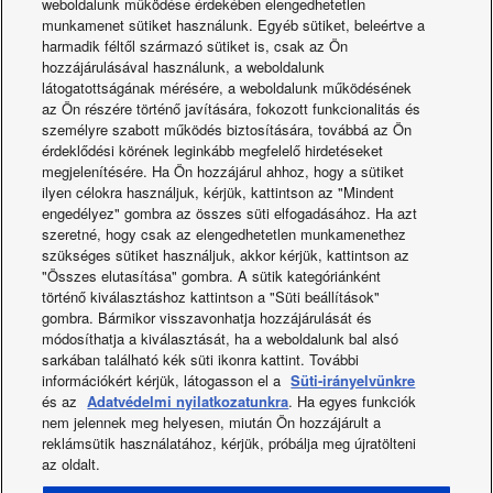
weboldalunk működése érdekében elengedhetetlen
ellenáramlású polipropilén hőcserélőnek köszönhetően
munkamenet sütiket használunk. Egyéb sütiket, beleértve a
harmadik féltől származó sütiket is, csak az Ön
· A kefe nélküli motorral és modulációs vezérléssel
hozzájárulásával használunk, a weboldalunk
felszerelt ventilátorok magas komfortfokozatot és csendes
látogatottságának mérésére, a weboldalunk működésének
működést biztosítanak.
az Ön részére történő javítására, fokozott funkcionalitás és
· Kiemelkedően hatékony légtisztítás és szűrés 80%-os
személyre szabott működés biztosítására, továbbá az Ön
érdeklődési körének leginkább megfelelő hirdetéseket
ePM1 szűrőkkel
megjelenítésére. Ha Ön hozzájárul ahhoz, hogy a sütiket
· 3-féle egység: univerzálisan beépíthető kompakt (Z),
ilyen célokra használjuk, kérjük, kattintson az "Mindent
vízszintesen felszerelhető (H) és függőlegesen
engedélyez" gombra az összes süti elfogadásához. Ha azt
szeretné, hogy csak az elengedhetetlen munkamenethez
felszerelhető (V) típus.
szükséges sütiket használjuk, akkor kérjük, kattintson az
· Kompakt méretek az egyszerű felszereléshez, és
"Összes elutasítása" gombra. A sütik kategóriánként
könnyen hozzáférhető panel a karbantartás és ellenőrzés
történő kiválasztáshoz kattintson a "Süti beállítások"
leegyszerűsítésére
gombra. Bármikor visszavonhatja hozzájárulását és
módosíthatja a kiválasztását, ha a weboldalunk bal alsó
sarkában található kék süti ikonra kattint. További
információkért kérjük, látogasson el a
Süti-irányelvünkre
Termék megtekintése
és az
Adatvédelmi nyilatkozatunkra
. Ha egyes funkciók
nem jelennek meg helyesen, miután Ön hozzájárult a
reklámsütik használatához, kérjük, próbálja meg újratölteni
az oldalt.
Facebook
Instagram
Youtube
LinkedIn