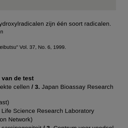
roxylradicalen zijn één soort radicalen.
en
ibutsu" Vol. 37, No. 6, 1999.
e van de test
ekte cellen
/ 3.
Japan Bioassay Research
ast)
.
Life Science Research Laboratory
tion Network)
 carcinogeniteit
/ 3.
Centrum voor voedsel-