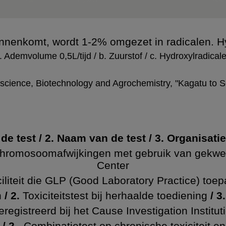
nnenkomt, wordt 1-2% omgezet in radicalen. Hyd
. Ademvolume 0,5L/tijd / b. Zuurstof / c. Hydroxylradical
oscience, Biotechnology and Agrochemistry, "Kagatu to Se
de test / 2. Naam van de test / 3. Organisati
chromosoomafwijkingen met gebruik van gekwe
Center
ciliteit die GLP (Good Laboratory Practice) toep
n
/ 2.
Toxiciteitstest bij herhaalde toediening
/ 3
geregistreerd bij het Cause Investigation Institu
/ 2
. Combinatietest op chronische toxiciteit en