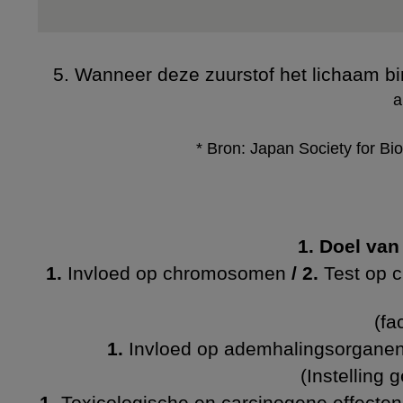
5. Wanneer deze zuurstof het lichaam bi
a
* Bron: Japan Society for Bi
1. Doel van 
1.
Invloed op chromosomen
/ 2.
Test op 
(fa
1.
Invloed op ademhalingsorgane
(Instelling 
1.
Toxicologische en carcinogene effecten