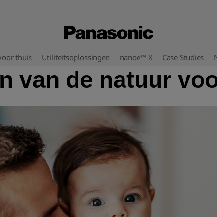
oor thuis
Utiliteitsoplossingen
nanoe™ X
Case Studies
n van de natuur voor