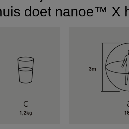
uis doet nanoe™ X h