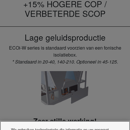
+15% HOGERE COP /
VERBETERDE SCOP
Lage geluidsproductie
ECOi-W series is standaard voorzien van een fonische
isolatiebox.
* Standaard in 20-40, 140-210. Optioneel in 45-125.
Zeer stille werking!
We gebruiken technologieën die informatie op uw apparaat