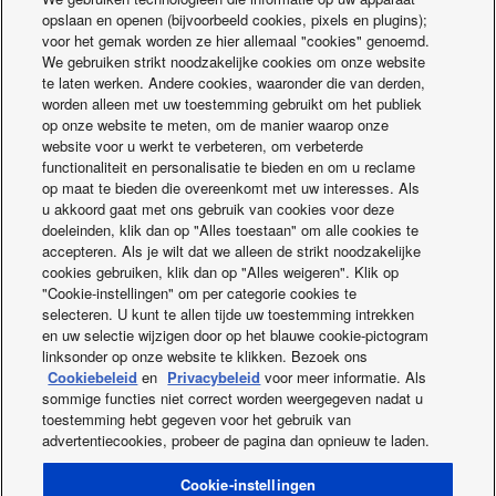
De volledige ECOi-W reeks is zeer stil.
opslaan en openen (bijvoorbeeld cookies, pixels en plugins);
Geluidsvermogen dB(A)
voor het gemak worden ze hier allemaal "cookies" genoemd.
We gebruiken strikt noodzakelijke cookies om onze website
te laten werken. Andere cookies, waaronder die van derden,
worden alleen met uw toestemming gebruikt om het publiek
op onze website te meten, om de manier waarop onze
website voor u werkt te verbeteren, om verbeterde
functionaliteit en personalisatie te bieden en om u reclame
op maat te bieden die overeenkomt met uw interesses. Als
u akkoord gaat met ons gebruik van cookies voor deze
doeleinden, klik dan op "Alles toestaan" om alle cookies te
accepteren. Als je wilt dat we alleen de strikt noodzakelijke
cookies gebruiken, klik dan op "Alles weigeren". Klik op
"Cookie-instellingen" om per categorie cookies te
selecteren. U kunt te allen tijde uw toestemming intrekken
ECOi-W capaciteiten
en uw selectie wijzigen door op het blauwe cookie-pictogram
* Prestaties met standaard ventilatoren. Voor de reeks 45-
linksonder op onze website te klikken. Bezoek ons
125, geluidsprestaties zonder gebruik van stille optie.
Cookiebeleid
en
Privacybeleid
voor meer informatie. Als
sommige functies niet correct worden weergegeven nadat u
toestemming hebt gegeven voor het gebruik van
advertentiecookies, probeer de pagina dan opnieuw te laden.
Facebook
Instagram
Youtube
LinkedIn
OVER ONS
Neem contact met ons op
Sitemap
Cookie-instellingen