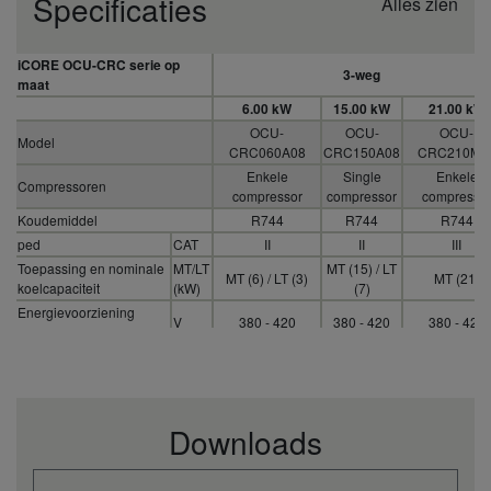
Specificaties
Alles zien
iCORE OCU-CRC serie op
3-weg
maat
6.00 kW
15.00 kW
21.00 kW
OCU-
OCU-
OCU-
Model
CRC060A08
CRC150A08
CRC210M0
Enkele
Single
Enkele
Compressoren
compressor
compressor
compresso
Koudemiddel
R744
R744
R744
ped
CAT
II
II
III
Toepassing en nominale
MT/LT
MT (15) / LT
MT (6) / LT (3)
MT (21)
koelcapaciteit
(kW)
(7)
Energievoorziening
V
380 - 420
380 - 420
380 - 420
(voltage)
Energievoorziening (fase)
Drie fase
Three phase
Drie fase
Energievoorziening
Hz
50
50
50
(frequentie)
MT - Koelcapaciteit bij
.
.
.
Downloads
ET -15°C, AT 32°C (min -
kW
2,3 - 5,3
5,9 - 13,5
5,1 - 18,6
max)