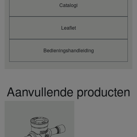
ET -15°C, AT 38°C (min -
kW
2,0 - 4,9
5,2 - 12,6
4,7 - 17,2
Catalogi
max)
ET -15°C, AT 43°C (min -
kW
1,8 - 4,4
4,8 - 11,5
3,2 - 15,5
max)
ET -10°C, AT 32°C (min -
Leaflet
kW
2,7 - 6,0
6,8 - 15,2
6,0 - 20,6
max)
ET -10°C, AT 38°C (min -
kW
2,3 - 5,5
6,0 - 14,0
5,4 - 18,6
max)
ET -10°C, AT 43°C (min -
Bedieningshandleiding
kW
2,0 - 4,8
5,5 - 12,8
3,5 - 15,9
max)
ET -5°C, AT 32°C (min -
kW
3,0 - 6,7
7,7 - 16,8
6,9 - 22,8
max)
ET -5°C, AT 38°C (min -
kW
2,6 - 6,0
6,8 - 15,4
5,8 - 19,7
max)
Aanvullende producten
ET -5°C, AT 43°C (min -
kW
2,3 - 5,3
6,2 - 13,9
3,3 - 15,8
max)
LT - koelcapaciteit bij
.
.
.
ET -35°C, AT 32°C (min -
kW
1,2 - 3,0
3,0 - 7,3
—
max)
ET -35°C, AT 38°C (min -
kW
1,0 - 2,8
2,9 - 7,0
—
max)
ET -35°C, AT 43°C (min -
kW
0,9 - 2,4
— - —
—
max)