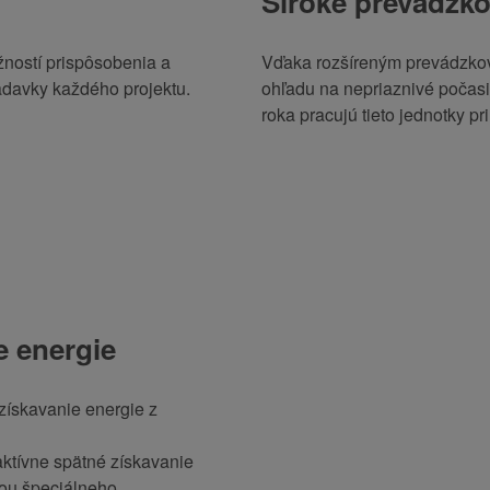
Široké prevádzko
ností prispôsobenia a
Vďaka rozšíreným prevádzko
adavky každého projektu.
ohľadu na nepriaznivé počasi
roka pracujú tieto jednotky pr
e energie
ískavanie energie z
tívne spätné získavanie
ou špeciálneho