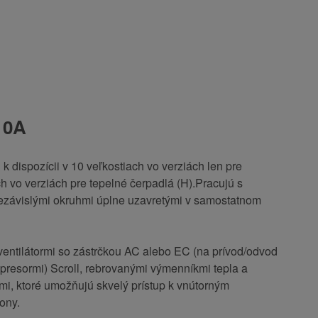
10A
 dispozícii v 10 veľkostiach vo verziách len pre
ch vo verziách pre tepelné čerpadlá (H).
Pracujú s
závislými okruhmi úplne uzavretými v samostatnom
entilátormi so zástrčkou AC alebo EC (na prívod/odvod
resormi) Scroll, rebrovanými výmenníkmi tepla a
i, ktoré umožňujú skvelý prístup k vnútorným
ony.