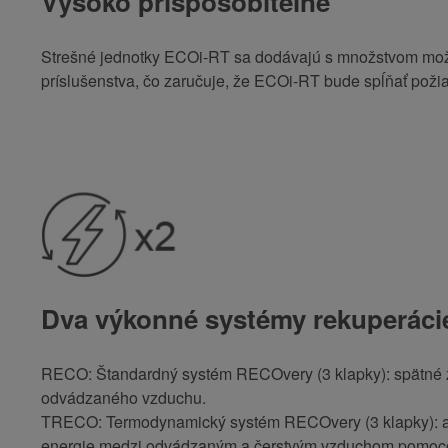
Vysoko prispôsobiteľné
Strešné jednotky ECOi-RT sa dodávajú s množstvom mož
príslušenstva, čo zaručuje, že ECOi-RT bude spĺňať poži
Dva výkonné systémy rekuperáci
RECO: Štandardný systém RECOvery (3 klapky): spätné z
odvádzaného vzduchu.
TRECO: Termodynamický systém RECOvery (3 klapky): ak
energie medzi odvádzaným a čerstvým vzduchom pomoc