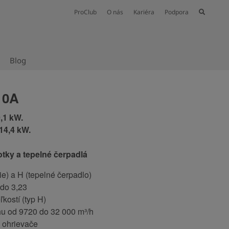
ProClub
O nás
Kariéra
Podpora
Blog
10A
,1 kW.
14,4 kW.
otky a tepelné čerpadlá
ie) a H (tepelné čerpadlo)
do 3,23
ľkostí (typ H)
hu od 9720 do 32 000 m³/h
é ohrievače