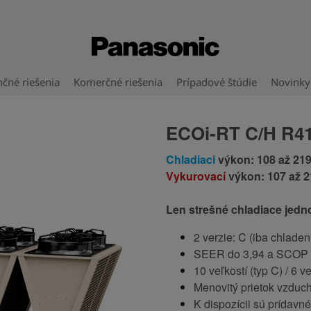
čné riešenia
Komerčné riešenia
Prípadové štúdie
Novinky
ECOi-RT C/H R4
Chladiaci
výkon: 108 až 219
Vykurovací
výkon: 107 až 2
Len strešné chladiace jedn
2 verzie: C (iba chladen
SEER do 3,94 a SCOP 
10 veľkostí (typ C) / 6 ve
Menovitý prietok vzduc
K dispozícii sú prídavn