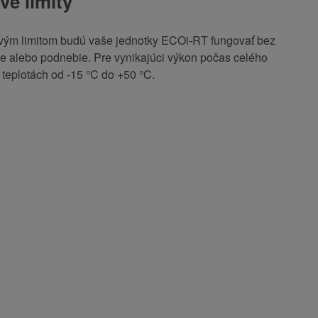
vé limity
vým limitom budú vaše jednotky ECOi-RT fungovať bez
e alebo podnebie. Pre vynikajúci výkon počas celého
i teplotách od -15 °C do +50 °C.