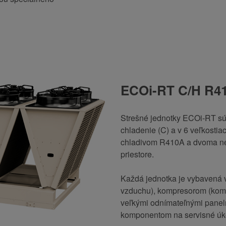
ECOi-RT C/H R4
Strešné jednotky ECOi-RT sú k
chladenie (C) a v 6 veľkostia
chladivom R410A a dvoma ne
priestore.
Každá jednotka je vybavená v
vzduchu), kompresorom (komp
veľkými odnímateľnými panelm
komponentom na servisné úk