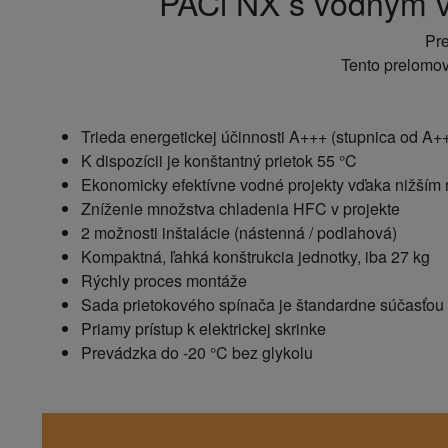
PACi NX s vodným v
Pre
Tento prelomov
Trieda energetickej účinnosti A+++ (stupnica od A+
K dispozícii je konštantný prietok 55 °C
Ekonomicky efektívne vodné projekty vďaka nižším
Zníženie množstva chladenia HFC v projekte
2 možnosti inštalácie (nástenná / podlahová)
Kompaktná, ľahká konštrukcia jednotky, iba 27 kg
Rýchly proces montáže
Sada prietokového spínača je štandardne súčasťou
Priamy prístup k elektrickej skrinke
Prevádzka do -20 °C bez glykolu