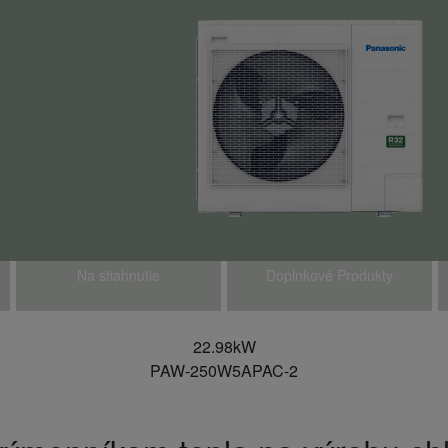
Na stiahnutie
Doplnkové Produkty
22.98kW
PAW-250W5APAC-2