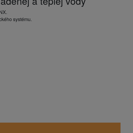
denej a teplej vody
 NX.
ického systému.