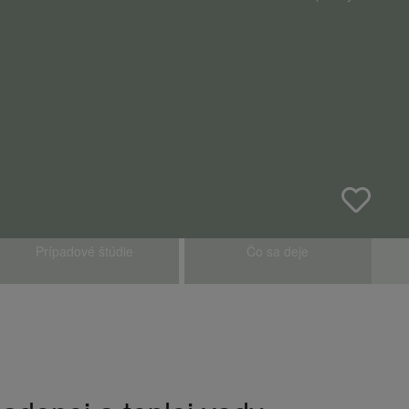
Prípadové štúdie
Čo sa deje