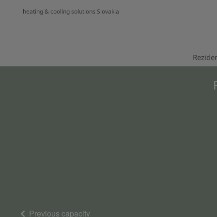
heating & cooling solutions Slovakia
Reziden
Previous capacity