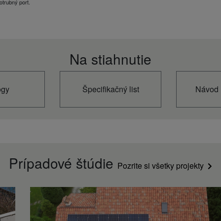
otrubný port.
4,30
Zahrnu
Zahrnu
+5
+15
Na stiahnutie
+55
A+++
ógy
Špecifikačný list
Návod 
A+
-15
5 až 1
996
109
27
Prípadové štúdie
Pozrite si všetky projekty
Vonkajší záv
4,85
1.140 (
460
1/2 (12,
7/8 (22,