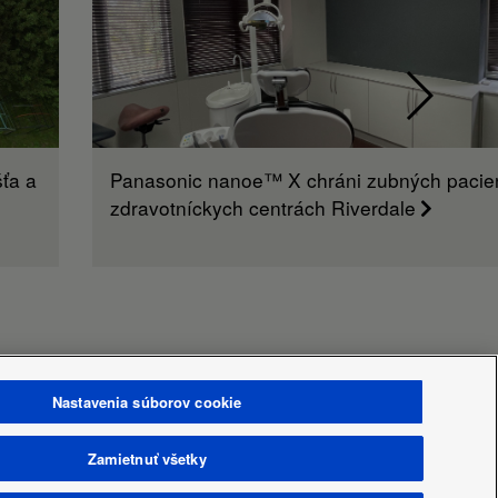
ťa a
Panasonic nanoe™ X chráni zubných pacie
zdravotníckych centrách Riverdale
Nastavenia súborov cookie
Zamietnuť všetky
Oblasť / Krajina