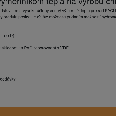
ýmenníkom tepla na výrobu chla
dstavujeme vysoko účinný vodný výmenník tepla pre rad PACi
ý produkt poskytuje ďalšie možnosti pridaním možností hydron
++ do D)
 nákladom na PACi v porovnaní s VRF
 dodávky