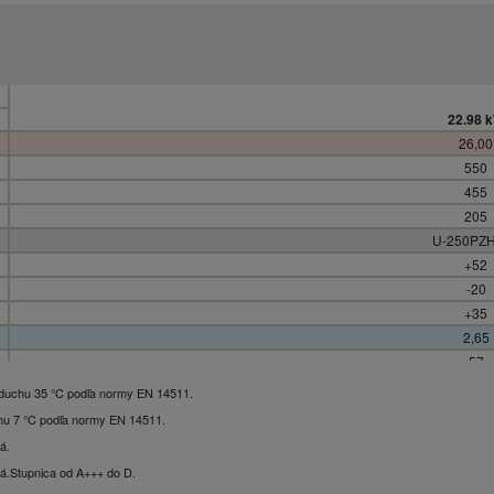
22.98 
26,00
550
455
205
U-250PZ
+52
-20
+35
2,65
57
63
 vzduchu 35 °C podľa normy EN 14511.
22,98
uchu 7 °C podľa normy EN 14511.
PAW-250W5
lá
.
3,47
á.
Stupnica od A+++ do D.
176,5