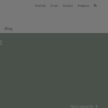
ProClub
O nás
Kariéra
Podpora
Blog
2
Next capacity