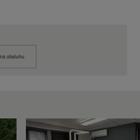
té
té
na obsluhu
00
it 1 ¼
5)
7)
22)