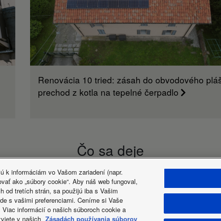
30
30
80
Renovácia 10 tried: zásah do obvodového pláš
prechod z kotla na tepelné čerpadlo
Čo sa deje
jú k informáciám vo Vašom zariadení (napr.
ovať ako „súbory cookie“. Aby náš web fungoval,
 od tretích strán, sa použijú iba s Vašim
de s vašimi preferenciami. Ceníme si Vaše
. Viac informácií o našich súboroch cookie a
nia
Data act
Novinky
Energetické štítky
zviete v našich
Zásadách používania súborov