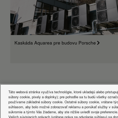
Prevýšenie medzi jednotkami (vstup/výstup)
m
Dĺžka vopred naplneného potrubia
m
Doplnenie chladiva
g/m
Kaskáda Aquarea pre budovu Porsche
Táto webová stránka využíva technológie, ktoré ukladajú alebo pristupu
súbory cookie, pixely a doplnky); pre pohodlie sa tu budú všetky označ
používame základné súbory cookie. Ostatné súbory cookie, vrátane tých
súhlasom, aby bolo možné zobrazovať reklamu a ponúkať služby v súla
Facebook
Instagram
Youtube
LinkedIn
súkromie a týmto Vás žiadame, aby ste nižšie uviedli svoje preferencie
O nás
Kontaktujte nás
Mapa Stránok
Podmienky Používa
Vašich súvisiacich právach (vrátane práva na odvolanie súhlasu) sa do