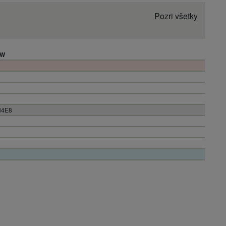
Pozri všetky
kW
H4E8
APAC-2
%