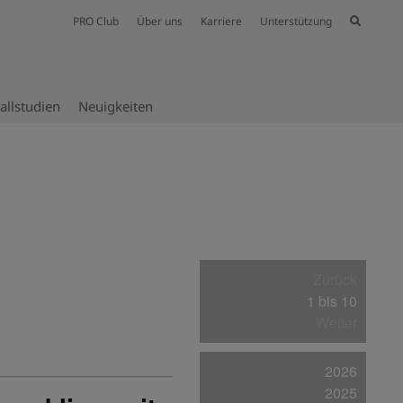
PRO Club
Über uns
Karriere
Unterstützung
allstudien
Neuig­keiten
Zurück
1 bis 10
Weiter
2026
2025