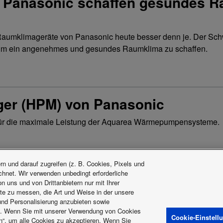
 Panasonic schaffen gesundes R
aumklimageräte von Panasonic heute besser denn je. Der Schw
, um ein angenehmes und gesundes Raumklima zu schaffen.
r (HPM) von Panasonic
 für die maximale Leistung der Aquarea Wärmepumpensysteme.
n und darauf zugreifen (z. B. Cookies, Pixels und
ichnet. Wir verwenden unbedingt erforderliche
 uns und von Drittanbietern nur mit Ihrer
te zu messen, die Art und Weise in der unsere
ngsbedingungen
Datenschutzbestimmung
Richtlinien zur Nutzung von 
 und Personalisierung anzubieten sowie
Energiekennzeichnungen
t. Wenn Sie mit unserer Verwendung von Cookies
Cookie-Einstell
en“, um alle Cookies zu akzeptieren. Wenn Sie