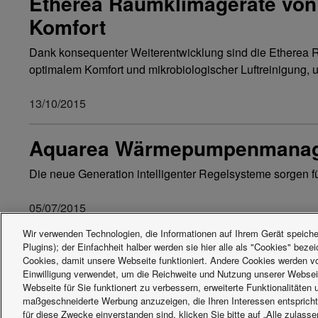
Etherea Raumklimageräte von
Komfort
Dank konsequenter Weiterentwicklung sind die Etherea R
optimalem Komfort und mikrobiologischer Luftreinigung
13/10/2015
Aquarea Wärmepumpenmanage
Die neue Generation intelligenter Regelsysteme sorgen
05/07/2015
Wir verwenden Technologien, die Informationen auf Ihrem Gerät speicher
Plugins); der Einfachheit halber werden sie hier alle als "Cookies" beze
Cookies, damit unsere Webseite funktioniert. Andere Cookies werden von
Facebook
Instagram
Youtube
LinkedIn
Einwilligung verwendet, um die Reichweite und Nutzung unserer Websei
Über uns
Kontakt & Support
Sitemap
Nutzu
Webseite für Sie funktionert zu verbessern, erweiterte Funktionalitäten
maßgeschneiderte Werbung anzuzeigen, die Ihren Interessen entsprich
für diese Zwecke einverstanden sind, klicken Sie bitte auf „Alle zulass