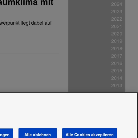
aumklima mit
2024
2023
2022
erpunkt liegt dabei auf
2021
2020
2019
2018
2017
2016
2015
2014
2013
Cookies
Data act
Neuig­keiten
Bereich /
Land
ungen
Alle ablehnen
Alle Cookies akzeptieren