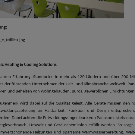
ung:
_e_Millieu.jpg
ic Heating & Cooling Solutions
ahren Erfahrung, Standorten in mehr als 120 Ländern und über 200 Mill
es der führenden Unternehmen der Heiz- und Klimabranche weltweit. Pana
eren und Beheizen von Wohngebäuden, Büros, gewerblichen Einrichtungen
ugenmerk wird dabei auf die Qualität gelegt. Alle Geräte müssen den h
twicklungsabteilung an Haltbarkeit, Funktion und Design entspreche
den. Dabei achten die Entwicklungs-Ingenieure von Panasonic stets darau
ergieverbrauch, Umwelt und Geräusch­emission erfüllt werden. So sorgt
mweltschonende Heizungen und sparsame Warmwasserbereitung. Weiter