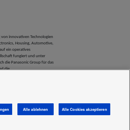
 von innovativen Technologien
ctronics, Housing, Automotive,
uf ein operatives
schaft fungiert und unter
ch die Panasonic Group für das
nd die
t von heute anzubieten. Im
onsolidierten Netto-Umsatz von
sserung des Wohlbefindens der
global
und
www.panasonic.de
ungen
Alle ablehnen
Alle Cookies akzeptieren
Cookies
Data act
Neuig­keiten
Bereich /