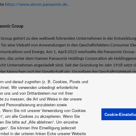
ite
https://www.aircon.panasonic.de
.
asonic Group
 Group gehört zu den weltweit führenden Unternehmen in der Entwicklung
für eine Vielzahl von Anwendungen in den Geschäftsfeldern Consumer Ele
munications und Energy. Am 1. April 2022 wechselte die Panasonic Group a
em, das unter dem Namen Panasonic Holdings Corporation als Holdinggesell
cht Unternehmen angesiedelt sind. Seit der Gründung im Jahr 1918 setzt si
er Menschen und der Gesellschaft ein. Grundlage der Geschäftstätigkeit si
rundsätze, neue Werte zu schaffen und nachhaltige Lösungen für die Wel
n und darauf zugreifen (z. B. Cookies, Pixels und
Geschäftsjahr (Ende 31. März 2022) erzielte die Panasonic Group einen k
ichnet. Wir verwenden unbedingt erforderliche
den Euro (7.388,8 Milliarden Yen). Die Panasonic Group hat sich der Verbe
 uns und von Drittanbietern nur mit Ihrer
te zu messen, die Art und Weise in der unsere
chrieben und bietet hochwertige Produkte und Dienstleistungen an.
 und Personalisierung anzubieten sowie
holdings.panasonic/
mationen über die Panasonic Group finden Sie unter:
t. Wenn Sie mit unserer Verwendung von Cookies
Cookie-Einstell
en“, um alle Cookies zu akzeptieren. Wenn Sie
n Sie bitte auf „Alle ablehnen“. Um einzelne
gen“. Sie können Ihre Einwilligung jederzeit
ngsbedingungen
Datenschutzbestimmung
Richtlinien zur Nutzung von 
mbol in der unteren linken Ecke unserer Website