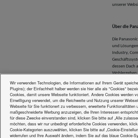
unserer Webs
Über die Pan
Die Panasonic
und Lösungen 
Industry, Com
Geschäftssyst
dessen Dach a
Wohlergehen d
Unternehmensg
Wir verwenden Technologien, die Informationen auf Ihrem Gerät speicher
abgelaufenen 
Plugins); der Einfachheit halber werden sie hier alle als "Cookies" beze
56,40 Milliar
Cookies, damit unsere Webseite funktioniert. Andere Cookies werden von
Einwilligung verwendet, um die Reichweite und Nutzung unserer Websei
Menschen vers
Webseite für Sie funktionert zu verbessern, erweiterte Funktionalitäten
Weitere Infor
maßgeschneiderte Werbung anzuzeigen, die Ihren Interessen entsprich
für diese Zwecke einverstanden sind, klicken Sie bitte auf „Alle zulass
möchten, dass wir nur unbedingt erforderliche Cookies verwenden, klicke
Facebook
Instagram
Youtube
LinkedIn
Cookie-Kategorien auszuwählen, klicken Sie bitte auf „Cookie-Einstellun
Über uns
Kontakt & Support
Sitemap
Nutzu
widerrufen und Ihre Auswahl ändern, indem Sie auf das blaue Cookie-Sy