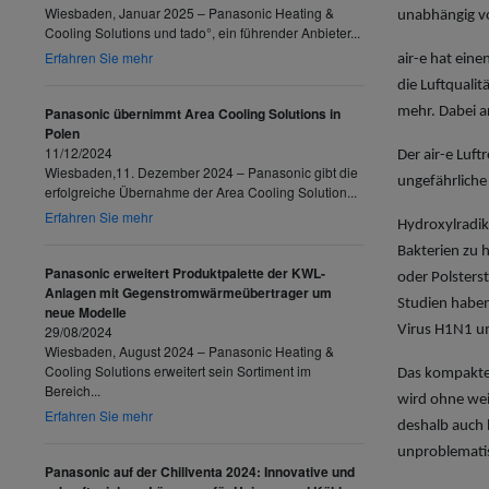
Wiesbaden, Januar 2025 – Panasonic Heating &
unabhängig vo
Cooling Solutions und tado°, ein führender Anbieter...
Erfahren Sie mehr
air-e hat eine
die Luftquali
Panasonic übernimmt Area Cooling Solutions in
mehr. Dabei ar
Polen
11/12/2024
Der air-e Luft
Wiesbaden,11. Dezember 2024 – Panasonic gibt die
ungefährliche
erfolgreiche Übernahme der Area Cooling Solution...
Erfahren Sie mehr
Hydroxylradik
Bakterien zu 
Panasonic erweitert Produktpalette der KWL-
oder Polsters
Anlagen mit Gegenstromwärmeübertrager um
Studien haben
neue Modelle
29/08/2024
Virus H1N1 u
Wiesbaden, August 2024 – Panasonic Heating &
Cooling Solutions erweitert sein Sortiment im
Das kompakte n
Bereich...
wird ohne wei
Erfahren Sie mehr
deshalb auch 
unproblemati
Panasonic auf der Chillventa 2024: Innovative und