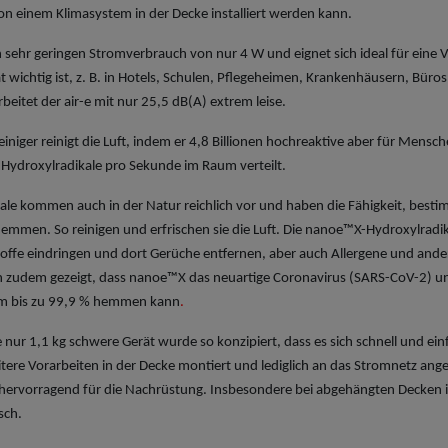
n einem Klimasystem in der Decke installiert werden kann.
n sehr
geringen Stromverbrauch von nur 4 W und eignet sich ideal für eine
tät wichtig ist, z. B. in Hotels, Schulen, Pflegeheimen, Krankenhäusern, Bü
beitet der air-e mit nur 25,5 dB(A) extrem leise.
reiniger reinigt die Luft, indem er 4,8 Billionen hochreaktive aber für Mensc
 Hydroxylradikale pro Sekunde im Raum verteilt.
ale kommen auch in der Natur reichlich vor und haben die Fähigkeit, besti
hemmen. So reinigen und erfrischen sie die Luft. Die nanoe™X-Hydroxylradi
toffe eindringen und dort Gerüche entfernen, aber auch Allergene und and
 zudem gezeigt, dass nanoe™X das neuartige Coronavirus (SARS-CoV-2) un
m bis zu 99,9 % hemmen kann
.
ur 1,1 kg schwere Gerät wurde so konzipiert, dass es sich schnell und einfac
tere Vorarbeiten in der Decke montiert und lediglich an das Stromnetz ange
hervorragend für die Nachrüstung. Insbesondere bei abgehängten Decken ist
sch.