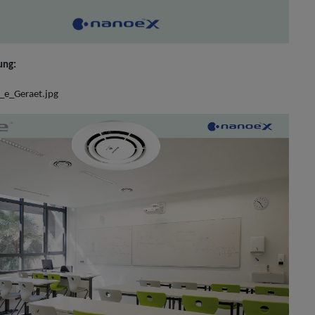
ung:
_e_Geraet.jpg