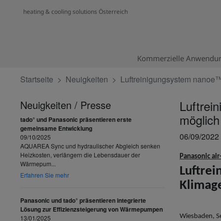
heating & cooling solutions Österreich
Kommerzielle Anwendu
Startseite
Neuig­keiten
Luftreinigungsystem nanoe™
Luftrei
Neuigkeiten / Presse
möglich
tado° und Panasonic präsentieren erste
gemeinsame Entwicklung
06/09/2022
09/10/2025
AQUAREA Sync und hydraulischer Abgleich senken
Heizkosten, verlängern die Lebensdauer der
Panasonic air
Wärmepum...
Luftrei
Erfahren Sie mehr
Klimag
Panasonic und tado° präsentieren integrierte
Lösung zur Effizienzsteigerung von Wärmepumpen
Wiesbaden, Se
13/01/2025