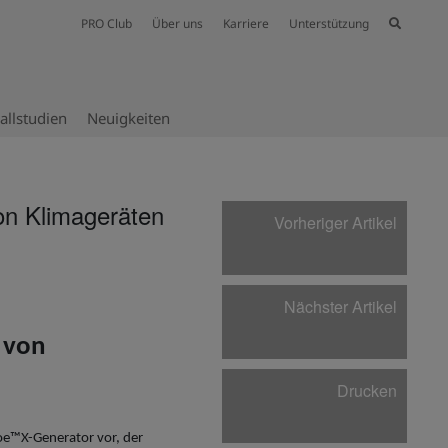
PRO Club
Über uns
Karriere
Unterstützung
allstudien
Neuig­keiten
on Klimageräten
Vorheriger Artikel
Nächster Artikel
 v
on
Drucken
noe™X-Generator vor, der