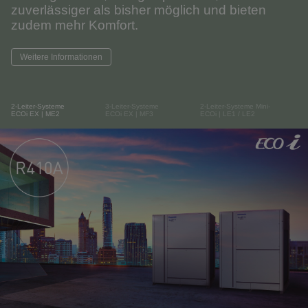
zuverlässiger als bisher möglich und bieten
zudem mehr Komfort.
Weitere Informationen
2-Leiter-Systeme
3-Leiter-Systeme
2-Leiter-Systeme Mini-
ECOi EX | ME2
ECOi EX | MF3
ECOi | LE1 / LE2