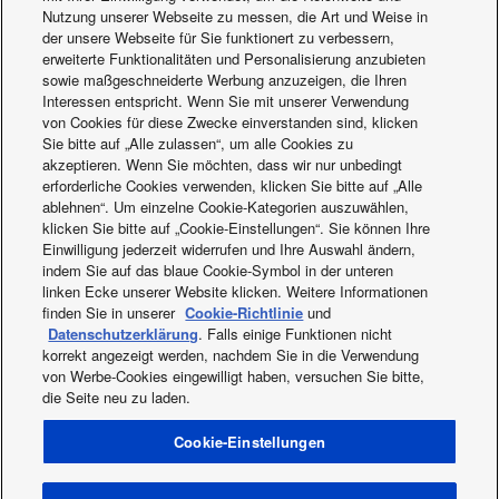
Nutzung unserer Webseite zu messen, die Art und Weise in
der unsere Webseite für Sie funktionert zu verbessern,
erweiterte Funktionalitäten und Personalisierung anzubieten
sowie maßgeschneiderte Werbung anzuzeigen, die Ihren
Interessen entspricht. Wenn Sie mit unserer Verwendung
von Cookies für diese Zwecke einverstanden sind, klicken
Sie bitte auf „Alle zulassen“, um alle Cookies zu
akzeptieren. Wenn Sie möchten, dass wir nur unbedingt
erforderliche Cookies verwenden, klicken Sie bitte auf „Alle
Anschlussset für
VRF-Systeme
ablehnen“. Um einzelne Cookie-Kategorien auszuwählen,
Lüftungsgeräte ECOi
ECOi EX
klicken Sie bitte auf „Cookie-Einstellungen“. Sie können Ihre
Einwilligung jederzeit widerrufen und Ihre Auswahl ändern,
und ECO G
indem Sie auf das blaue Cookie-Symbol in der unteren
linken Ecke unserer Website klicken. Weitere Informationen
finden Sie in unserer
Cookie-Richtlinie
und
Datenschutzerklärung
. Falls einige Funktionen nicht
korrekt angezeigt werden, nachdem Sie in die Verwendung
von Werbe-Cookies eingewilligt haben, versuchen Sie bitte,
die Seite neu zu laden.
Facebook
Instagram
Youtube
LinkedIn
Über uns
Kontakt & Support
Sitemap
Cookie-Einstellungen
Nutzungsbedingungen
Datenschutzbestimmung
Richtlinien zur Nutzung von Cookies
Data act
Neuig­keiten
Energiekennzeichnungen