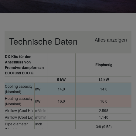
Technische Daten
Alles anzeigen
DX-Kits für den
Anschluss von
Einphasig
Fremdverdampfern an
ECOi und ECO G
5 kW
14 kW
Cooling capacity
kW
14,0
14,0
(Nominal)
Heating capacity
kW
16,0
16,0
(Nominal)
Air flow (Cool Hi)
m³/min
2.598
Air flow (Cool Lo)
m³/min
1.140
Pipe diameter
Inch
3/8 (9,52)
(Liquid)
(mm)
Pipe diameter
Inch