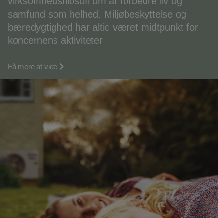
virksomhedsfilosofi om at forbedre liv og
samfund som helhed. Miljøbeskyttelse og
bæredygtighed har altid været midtpunkt for
koncernens aktiviteter
Få mere at vide