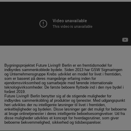
Bygningsprojektet Future Living® Berlin er en fremtidsmodel for
indbyrdes sammenkoblede bydele. Siden 2013 har GSW Sigmaringen
og Unternehmensgruppe Krebs udviklet en model for livet i fremtiden,
som er baseret på deres mangeårige erfaring inden for
ejendomsvirksomhed og samarbejde med førende internationale
teknologivirksomheder. De første beboere flyttede ind i den nye bydel i
foråret 2019.
Future Living® Berlin benytter sig af de stigende muligheder for
indbyrdes sammenkobling af produkter og tjenester. Med udgangspunkt
heri udvikles der nu intelligente løsninger til livet i fremtiden,
enkeltlejligheder og bydelen. Disse løsninger gør det muligt for beboerne
at bruge onlinetjenester i deres intelligente beboelsesomgivelser. Ud fra
disse muligheder udvikles et koncept for hverdagsrutiner, som giver
beboerne bekvemmelighed, sikkerhed og tidsbesparelser.